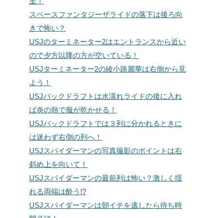
至！
スペースファンタジーザライドの落下は後ろ向
きで怖い？
USJのターミネーター2はエントランスから近い
ので夕方以降の方が空いている！
USJターミネーター2の綾小路麗華は右側から見
よう！
USJバックドラフトは水濡れライドの後に入れ
ば炎の熱で服が乾かせる！
USJバックドラフトでは３列に分かれるときに
は迷わず右側の列へ！
USJスパイダーマンの写真撮影のポイントは右
斜め上を向いて！
USJスパイダーマンの最前列は怖い？激しく揺
れる両端は酔う!?
USJスパイダーマンは朝イチを逃したら待ち時