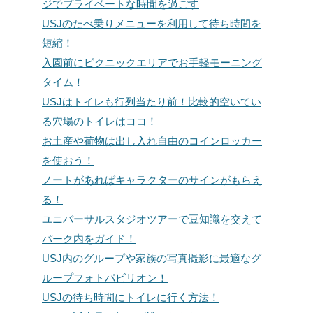
ジでプライベートな時間を過ごす
USJのたべ乗りメニューを利用して待ち時間を
短縮！
入園前にピクニックエリアでお手軽モーニング
タイム！
USJはトイレも行列当たり前！比較的空いてい
る穴場のトイレはココ！
お土産や荷物は出し入れ自由のコインロッカー
を使おう！
ノートがあればキャラクターのサインがもらえ
る！
ユニバーサルスタジオツアーで豆知識を交えて
パーク内をガイド！
USJ内のグループや家族の写真撮影に最適なグ
ループフォトパビリオン！
USJの待ち時間にトイレに行く方法！