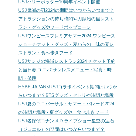
USJハリーポッター10周年イベント開催
USJ鬼滅の刃2024の期間はいつからいつまで？
アトラクションの待ち時間や刀鍛冶の里レスト
ラン・グッズやフードポップコーン
USJワンピースプレミアサマー2024 ワンピース
ショーチケット・グッズ・麦わらの一味の宴レ
ストラン・食べ歩きフード
USJサンジの海賊レストラン2024 チケット予約
と当日券 ユニバ サンレスメニュー・写真・時
間・値段
HYBE JAPAN×USJコラボイベント期間はいつか
らいつまで？BTSグッズ・セトリや時間と場所
USJ夏のユニバーサル・サマー・パレード2024
の時間と場所 - 夏グッズや、食べ歩きフード
USJ名探偵コナン 4-D ライブショー星空の宝石
（ジュエル）の期間はいつからいつまで？