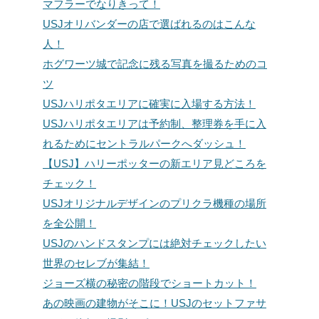
マフラーでなりきって！
USJオリバンダーの店で選ばれるのはこんな
人！
ホグワーツ城で記念に残る写真を撮るためのコ
ツ
USJハリポタエリアに確実に入場する方法！
USJハリポタエリアは予約制、整理券を手に入
れるためにセントラルパークへダッシュ！
【USJ】ハリーポッターの新エリア見どころを
チェック！
USJオリジナルデザインのプリクラ機種の場所
を全公開！
USJのハンドスタンプには絶対チェックしたい
世界のセレブが集結！
ジョーズ横の秘密の階段でショートカット！
あの映画の建物がそこに！USJのセットファサ