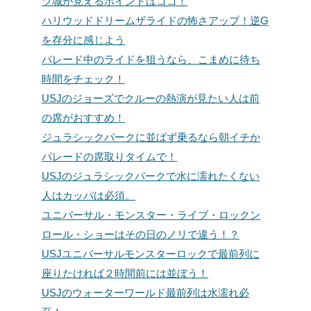
ツ城が見えるポイントはココ！
ハリウッドドリームザライドの怖さアップ！逆G
を存分に感じよう
パレード中のライドを狙うなら、こまめに待ち
時間をチェック！
USJのジョーズでクルーの熱演が見たい人は前
の席がおすすめ！
ジュラシックパークに並ばず乗るなら朝イチか
パレードの席取りタイムで！
USJのジュラシックパークで水に濡れたくない
人はカッパは必須。
ユニバーサル・モンスター・ライブ・ロックン
ロール・ショーはその日のノリで違う！？
USJユニバーサルモンスターロックで最前列に
座りたければ２時間前には並ぼう！
USJのウォーターワールド最前列は水濡れ必