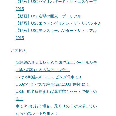
【動画】USJバイオハザード・ザ・エスケープ
2015
【動画】USJ進撃の巨人・ザ・リアル
【動画】USJエヴァンゲリオン・ザ・リアル 4-D
【動画】USJモンスターハンター・ザ・リアル
2015
アクセス
新幹線の新大阪駅から最速でユニバーサルシテ
ィ駅へ移動する方法はコレだ！
JRゆめ咲線のUSJラッピング電車で！
USJの年間パスで駐車場は1000円割引に！
USJに船で移動すれば海遊館もセットで楽しめ
る！
車でUSJに行く場合、最寄りのICが渋滞してい
たら別のルートを狙え！