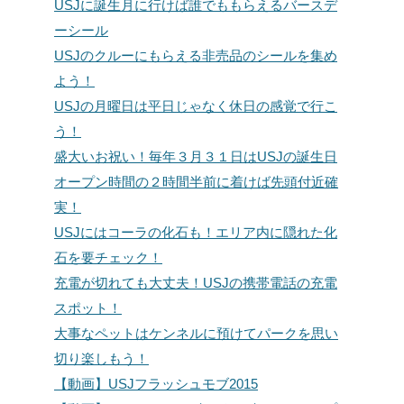
USJに誕生月に行けば誰でももらえるバースデ
ーシール
USJのクルーにもらえる非売品のシールを集め
よう！
USJの月曜日は平日じゃなく休日の感覚で行こ
う！
盛大いお祝い！毎年３月３１日はUSJの誕生日
オープン時間の２時間半前に着けば先頭付近確
実！
USJにはコーラの化石も！エリア内に隠れた化
石を要チェック！
充電が切れても大丈夫！USJの携帯電話の充電
スポット！
大事なペットはケンネルに預けてパークを思い
切り楽しもう！
【動画】USJフラッシュモブ2015