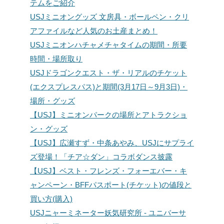
テムをご紹介
USJミニオングッズ 文房具・ボールペン・クリ
アファイルなど人気のお土産まとめ！
USJミニオンハチャメチャタイムの期間・所要
時間・場所取り
USJドラゴンクエスト・ザ・リアルのチケット
(エクスプレスパス)と期間(3月17日～9月3日)・
場所・グッズ
【USJ】ミニオンパークの場所とアトラクショ
ン・グッズ
【USJ】広瀬すず・中条あやみ、USJにサプライ
ズ登場！「チア☆ダン」コラボダンス披露
【USJ】ベスト・フレンズ・フォーエバー・キ
ャンペーン・BFFパスポート(チケット)の値段と
買い方(購入)
USJニャーミネーター妖気研究所 - ユニバーサ