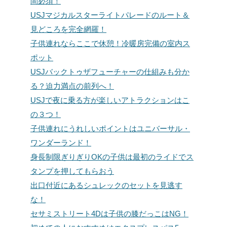
間必須！
USJマジカルスターライトパレードのルート＆
見どころを完全網羅！
子供連れならここで休憩！冷暖房完備の室内ス
ポット
USJバックトゥザフューチャーの仕組みも分か
る？迫力満点の前列へ！
USJで夜に乗る方が楽しいアトラクションはこ
の３つ！
子供連れにうれしいポイントはユニバーサル・
ワンダーランド！
身長制限ぎりぎりOKの子供は最初のライドでス
タンプを押してもらおう
出口付近にあるシュレックのセットを見逃す
な！
セサミストリート4Dは子供の膝だっこはNG！