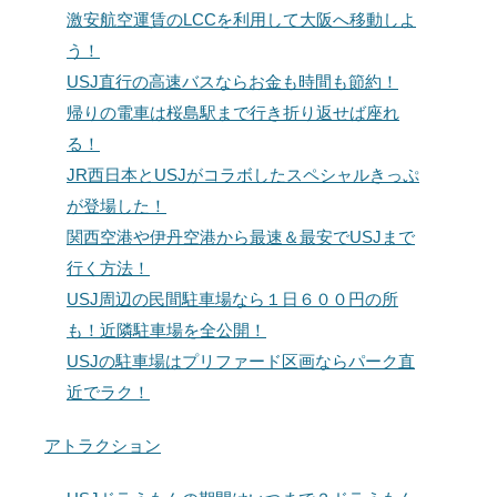
激安航空運賃のLCCを利用して大阪へ移動しよ
う！
USJ直行の高速バスならお金も時間も節約！
帰りの電車は桜島駅まで行き折り返せば座れ
る！
JR西日本とUSJがコラボしたスペシャルきっぷ
が登場した！
関西空港や伊丹空港から最速＆最安でUSJまで
行く方法！
USJ周辺の民間駐車場なら１日６００円の所
も！近隣駐車場を全公開！
USJの駐車場はプリファード区画ならパーク直
近でラク！
アトラクション