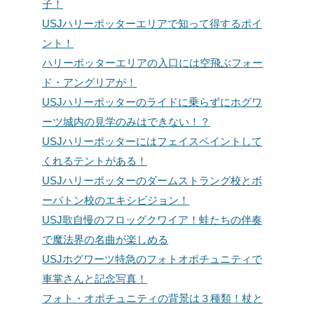
子！
USJハリーポッターエリアで知って得するポイ
ント！
ハリーポッターエリアの入口には空飛ぶフォー
ド・アングリアが！
USJハリーポッターのライドに乗らずにホグワ
ーツ城内の見学のみはできない！？
USJハリーポッターにはフェイスペイントして
くれるテントがある！
USJハリーポッターのダームストラング校とボ
ーバトン校のエキシビジョン！
USJ歌自慢のフロッグクワイア！蛙たちの伴奏
で魔法界の名曲が楽しめる
USJホグワーツ特急のフォトオポチュニティで
車掌さんと記念写真！
フォト・オポチュニティの背景は３種類！杖と