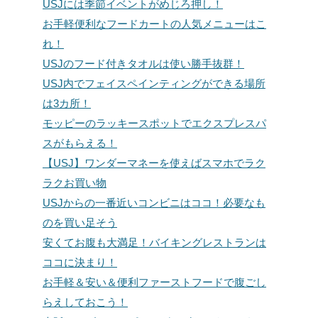
USJには季節イベントがめじろ押し！
お手軽便利なフードカートの人気メニューはこ
れ！
USJのフード付きタオルは使い勝手抜群！
USJ内でフェイスペインティングができる場所
は3カ所！
モッピーのラッキースポットでエクスプレスパ
スがもらえる！
【USJ】ワンダーマネーを使えばスマホでラク
ラクお買い物
USJからの一番近いコンビニはココ！必要なも
のを買い足そう
安くてお腹も大満足！バイキングレストランは
ココに決まり！
お手軽＆安い＆便利ファーストフードで腹ごし
らえしておこう！