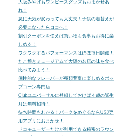
大阪みやげもワンピースグッズもおまかせあ
れ！
急に天気が変わっても大丈夫！子供の着替えが
必要になったらココへ！
割引クーポンを使えば買い物も食事もお得に楽
しめる！
ワクワクするパフォーマンスはほぼ毎日開催！
たこ焼きミュージアムで大阪の名店の味を食べ
比べてみよう！
個性的なフレーバーが種類豊富に楽しめるポッ
プコーン専門店
Clubユニバーサルに登録しておけば４歳の誕生
月は無料招待！
待ち時間もわかる！パークをめぐるならUSJ専
用アプリにおまかせ！
ドコモユーザーだけが利用できる秘密のラウン