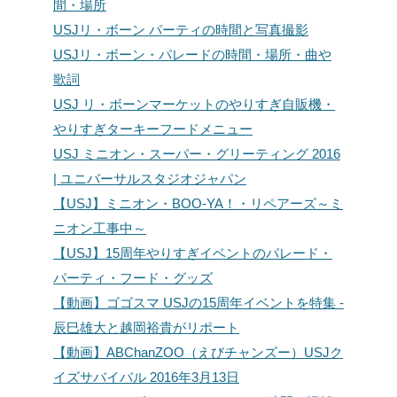
間・場所
USJリ・ボーン パーティの時間と写真撮影
USJリ・ボーン・パレードの時間・場所・曲や
歌詞
USJ リ・ボーンマーケットのやりすぎ自販機・
やりすぎターキーフードメニュー
USJ ミニオン・スーパー・グリーティング 2016
| ユニバーサルスタジオジャパン
【USJ】ミニオン・BOO-YA！・リペアーズ～ミ
ニオン工事中～
【USJ】15周年やりすぎイベントのパレード・
パーティ・フード・グッズ
【動画】ゴゴスマ USJの15周年イベントを特集 -
辰巳雄大と越岡裕貴がリポート
【動画】ABChanZOO（えびチャンズー）USJク
イズサバイバル 2016年3月13日