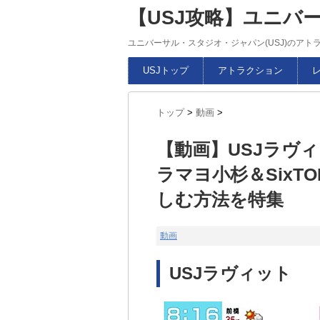
【USJ攻略】ユニバ
ユニバーサル・スタジオ・ジャパン(USJ)のア
USJトップ
アトラクション
トップ
>
動画
>
【動画】USJラヴィ
ラマヨ小杉＆SixT
しむ方法を特集
動画
USJラヴィット