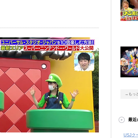
→もっ
最近
USJ