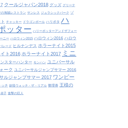
クールジャパン2018
7
グッズ
グリーテ
ゾ
ジの海賊レストラン
サンレス
ジュラシックパーク
ハ
ット
ハリポタ
チャッキー
ドラゴンボール
ポッター
ハリーポッターアンドザフォー
ハロウィン2016
ハロウ
ーニー
ハロウィン2015
ホラーナイト2015
ヒルナンデス
パレード
ミニ
イト2016
ホラーナイト2017
ユニバーサル
モンスターハンター
モンハン
ォーク
ユニバーサルジャンプサマー 2016
ワンピー
サルジャンプサマー 2017
王様の
ォッチ
整理券
妖怪ウォッチ・ザ・リアル
貞子
進撃の巨人