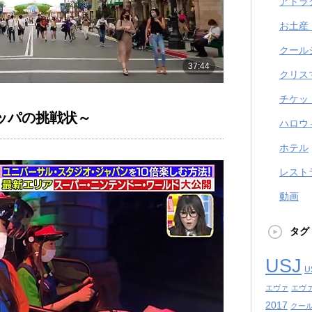
アトラ
お土産
クール
クリス
チケッ
ッパの挑戦状～
ハロウ
ホテル
レスト
動画
タグ
USJ
U
エヴァ
エヴ
2017
クール