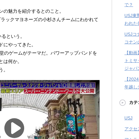
で？
ンの魅力を紹介するとのこと。
USJ
とブラックマヨネーズの小杉さんチームにわかれて
われた
USJ
いるという。
コナン
ドにやってきた。
天堂のゲームがテーマだ。パワーアップバンドを
【動画
トミサ
とは何か。
ジャパ
う。
【202
年越し
カテ
USJ
アクセ