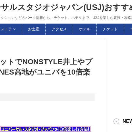
ーサルスタジオジャパン(USJ)おす
トラクションなどのパーク情報から、チケット、ホテルまで、USJを楽しむ裏技・攻
レストラン
お土産
アクセス
ホテル
チケット
ットでNONSTYLE井上やブ
ONES高地がユニバを10倍楽
NE