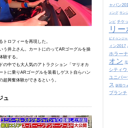
ャパン201
ィング
サン
チケ
ンビ
リー
ビドゥンジャ
るトロフィーを再現した。
ィン2017
いう井上さん。カートにのってARゴーグルを操
ホラーナ
体験する。
オン
ドの中でも大人気のアトラクション「マリオカ
シティウ
ートに乗りARゴーグルを装着しゲスト自らハン
ユニバー
の超興奮体験ができるという。
ス
妖怪ウ
ブランチ
ジュ