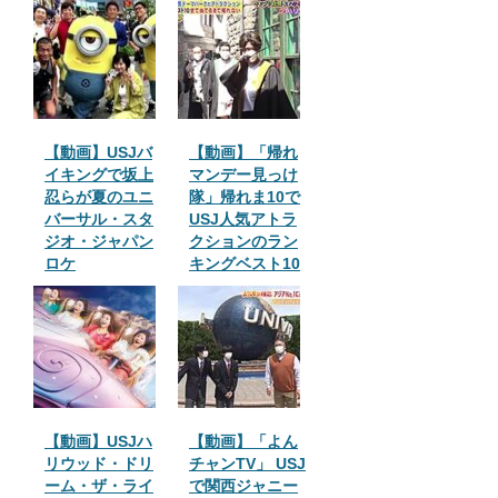
【動画】USJバ
【動画】「帰れ
イキングで坂上
マンデー見っけ
忍らが夏のユニ
隊」帰れま10で
バーサル・スタ
USJ人気アトラ
ジオ・ジャパン
クションのラン
ロケ
キングベスト10
【動画】USJハ
【動画】「よん
リウッド・ドリ
チャンTV」 USJ
ーム・ザ・ライ
で関西ジャニー