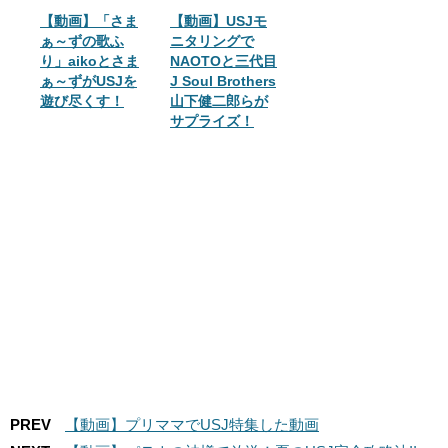
【動画】「さま
【動画】USJモ
ぁ～ずの歌ふ
ニタリングで
り」aikoとさま
NAOTOと三代目
ぁ～ずがUSJを
J Soul Brothers
遊び尽くす！
山下健二郎らが
サプライズ！
PREV
【動画】プリママでUSJ特集した動画