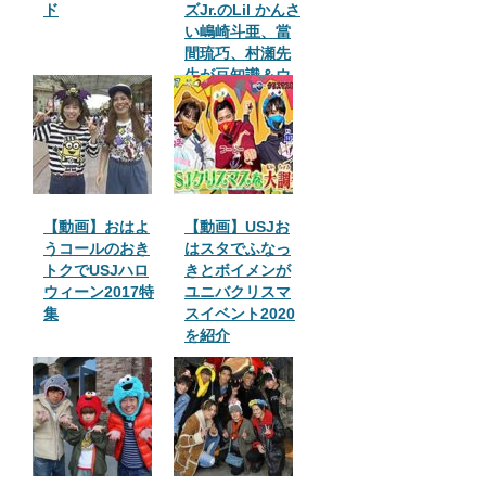
ド
ズJr.のLil かんさ
い嶋崎斗亜、當
間琉巧、村瀬先
生が豆知識＆ウ
ラ技を紹介
【動画】おはよ
【動画】USJお
うコールのおき
はスタでふなっ
トクでUSJハロ
きとボイメンが
ウィーン2017特
ユニバクリスマ
集
スイベント2020
を紹介