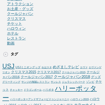
アトラクション
お土産・グッズ
クールジャパン
クリスマス
チケット
ハロウィン
ホテル
レストラン
動画
タグ
USJ
めざましテレビ
USJミニオングッズ
おはスタ
エヴァ
エヴァンゲ
クリスマス2015
クリスマス2017
クールジ
リオン
クールジャパン2015
クールジャパン2018
クールジャパン2017
ャパン2016
グッズ
チケ
ゾンビ
グリーティング
サンジの海賊レストラン
サンレス
ジュラシックパーク
ハリーポッタ
ット
ハリポタ
チャッキー
ドラゴンボール
ー
ハロウ
ハリーポッターアンドザフォービドゥンジャーニー
ハロウィン2015
ホラーナイト