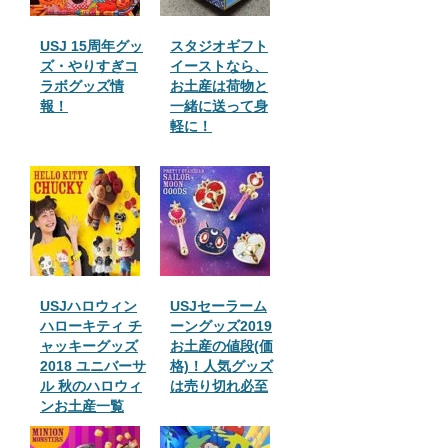
USJ 15周年グッ
スタジオギフト
ズ・やりすぎコ
イーストなら、
ラボグッズ情
お土産は荷物と
報！
一緒に送って身
軽に！
USJハロウィン
USJセーラーム
ハローキティ チ
ーングッズ2019
ャッキーグッズ
お土産の値段(価
2018 ユニバーサ
格)！人気グッズ
ル 秋のハロウィ
は売り切れ必至
ンお土産一覧