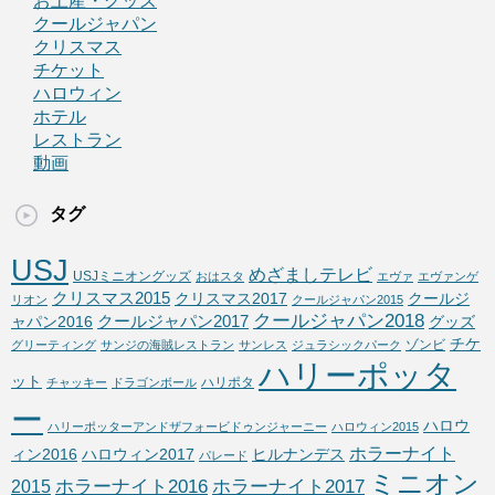
お土産・グッズ
クールジャパン
クリスマス
チケット
ハロウィン
ホテル
レストラン
動画
タグ
USJ
めざましテレビ
USJミニオングッズ
おはスタ
エヴァ
エヴァンゲ
クリスマス2015
クリスマス2017
クールジ
リオン
クールジャパン2015
クールジャパン2018
クールジャパン2017
ャパン2016
グッズ
チケ
ゾンビ
グリーティング
サンジの海賊レストラン
サンレス
ジュラシックパーク
ハリーポッタ
ット
ハリポタ
チャッキー
ドラゴンボール
ー
ハロウ
ハリーポッターアンドザフォービドゥンジャーニー
ハロウィン2015
ホラーナイト
ィン2016
ハロウィン2017
ヒルナンデス
パレード
ミニオン
ホラーナイト2016
ホラーナイト2017
2015