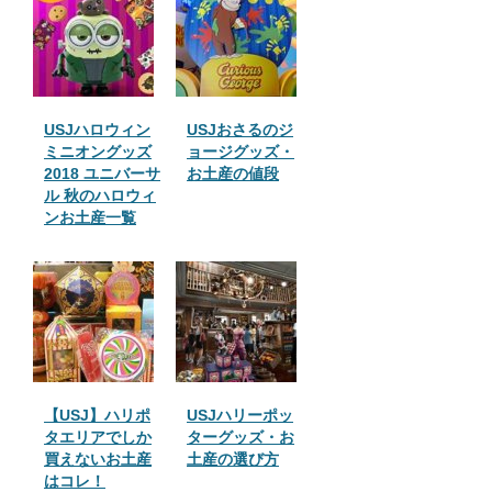
USJハロウィン
USJおさるのジ
ミニオングッズ
ョージグッズ・
2018 ユニバーサ
お土産の値段
ル 秋のハロウィ
ンお土産一覧
【USJ】ハリポ
USJハリーポッ
タエリアでしか
ターグッズ・お
買えないお土産
土産の選び方
はコレ！