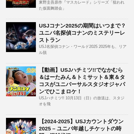
東野圭吾原作『マスカレード』シリーズ「狙われ
た仮面舞踏会」
USJコナン2025の期間はいつまで？
ユニバ名探偵コナンのミステリーレ
ストラン
USJ名探偵コナン・ワールド2025 2025年も、リア
ル脱
【動画】USJハチミツ!!でなかむら
＆はーたみん＆トミサット＆東＆タ
コスがユニバーサルスタジオジャパ
ンでひこまロケ！
USJハチミツ!! 10月13日（日）の放送は、スタジ
オを飛
【2024-2025】USJカウントダウン
2025 – ユニバ年越しチケットの時