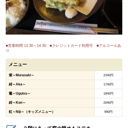
■営業時間 11:30～14:30 ■クレジットカード利用可 ■アルコールあ
り
メニュー
紫～Murasaki～
2340円
緋～Aka～
1740円
鶯～Uguisu～
1840円
紺～Kon～
2040円
虹～Niji～（キッズメニュー）
990円