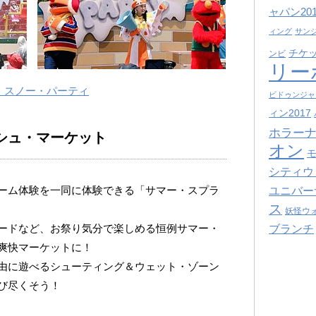
ャパン201
ィング
サン
チケ
ンビ
リー
・スノー・パーティ
ビドゥンジャ
ィン2017
ホラーナ
シュ・マーケット
オン
シティウ
ーム体験を一同に体験できる「サマー・スプラ
ユニバー
ス
妖怪ウ
ードなど、お祭り気分で楽しめる恒例サマー・
ブランチ
爽快マーケットに！
由に遊べるシューティング＆ウェット・ゾーン
び尽くそう！