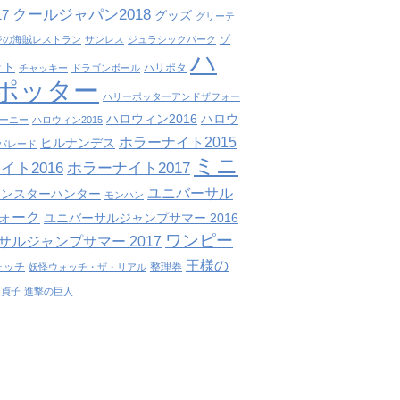
クールジャパン2018
7
グッズ
グリーテ
ゾ
ジの海賊レストラン
サンレス
ジュラシックパーク
ハ
ット
ハリポタ
チャッキー
ドラゴンボール
ポッター
ハリーポッターアンドザフォー
ハロウィン2016
ハロウ
ーニー
ハロウィン2015
ホラーナイト2015
ヒルナンデス
パレード
ミニ
イト2016
ホラーナイト2017
ユニバーサル
モンスターハンター
モンハン
ォーク
ユニバーサルジャンプサマー 2016
ワンピー
サルジャンプサマー 2017
王様の
ォッチ
整理券
妖怪ウォッチ・ザ・リアル
貞子
進撃の巨人