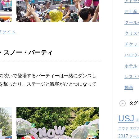
アトラ
お土産
クール
ファイト
クリス
チケッ
・スノー・パーティ
ハロウ
ホテル
の装いで登場するパーティーは一緒にダンスし
レスト
を撃ったり、ステージと観客がひとつになって
動画
タグ
USJ
U
エヴァ
エヴ
2017
クール