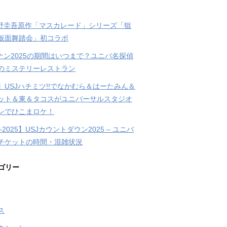
東野圭吾原作「マスカレード」シリーズ「狙
仮面舞踏会」初コラボ
コナン2025の期間はいつまで？ユニバ名探偵
のミステリーレストラン
】USJハチミツ!!でなかむら＆はーたみん＆
ット＆東＆タコスがユニバーサルスタジオ
ンでひこまロケ！
4-2025】USJカウントダウン2025 – ユニバ
チケットの時間・混雑状況
ゴリー
ス