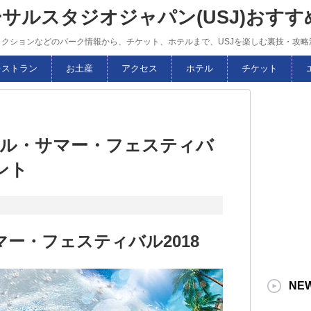
ーサルスタジオジャパン(USJ)おす
トラクションなどのパーク情報から、チケット、ホテルまで、USJを楽しむ裏技・攻
レストラン
お土産
アクセス
ホテル
チケット
サル・サマー・フェスティバ
ント
ー・フェスティバル2018
NE