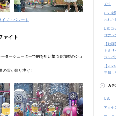
で？
USJ
われた
ライズ・パレード
USJ
コナン
ファイト
【動画
トミサ
ォーターシューターで的を狙い撃つ参加型のショ
ジャパ
【202
量の雪が降り注ぐ！
年越し
カテ
USJ
アクセ