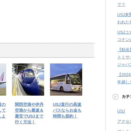
で？
USJ
われた
USJ
コナン
【動画
トミサ
ジャパ
【202
年越し
カテ
賃の
関西空港や伊丹
USJ直行の高速
して
空港から最速＆
バスならお金も
USJ
しよ
最安でUSJまで
時間も節約！
アクセ
行く方法！