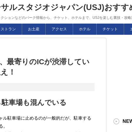
ーサルスタジオジャパン(USJ)おす
トラクションなどのパーク情報から、チケット、ホテルまで、USJを楽しむ裏技・攻
レストラン
お土産
アクセス
ホテル
チケット
合、最寄りのICが渋滞してい
狙え！
ら駐車場も混んでいる
シャル駐車場に止めるのが一般的だが、駐車する
NE
る。