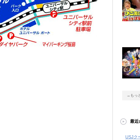
→もっ
最近
USJ