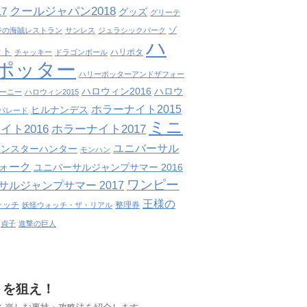
クールジャパン2018
7
グッズ
グリーテ
ゾ
ジの海賊レストラン
サンレス
ジュラシックパーク
ハ
ット
ハリポタ
チャッキー
ドラゴンボール
ポッター
ハリーポッターアンドザフォー
ハロウィン2016
ハロウ
ーニー
ハロウィン2015
ホラーナイト2015
ヒルナンデス
パレード
ミニ
イト2016
ホラーナイト2017
ユニバーサル
モンスターハンター
モンハン
ォーク
ユニバーサルジャンプサマー 2016
ワンピー
サルジャンプサマー 2017
王様の
ォッチ
整理券
妖怪ウォッチ・ザ・リアル
貞子
進撃の巨人
トを狙え！