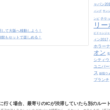
ャパン201
ィング
サン
チケ
ンビ
リー
用して大阪へ移動しよう！
ビドゥンジャ
遊館もセットで楽しめる！
ィン2017
ホラーナ
オン
シティウ
ユニバー
ス
妖怪ウ
ブランチ
Jに行く場合、最寄りのICが渋滞していたら別のルー