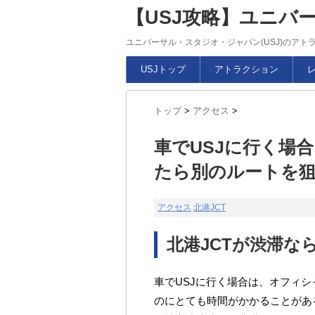
【USJ攻略】ユニバ
ユニバーサル・スタジオ・ジャパン(USJ)のア
USJトップ
アトラクション
トップ
>
アクセス
>
車でUSJに行く場
たら別のルートを
アクセス
北港JCT
北港JCTが渋滞な
車でUSJに行く場合は、オフィ
のにとても時間がかかることがあ