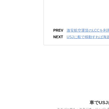
PREV
激安航空運賃のLCCを利
NEXT
USJに船で移動すれば海
車でUS