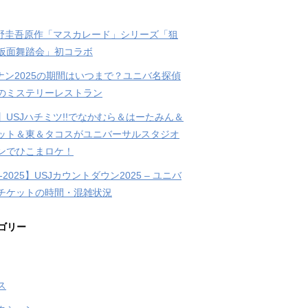
東野圭吾原作「マスカレード」シリーズ「狙
仮面舞踏会」初コラボ
コナン2025の期間はいつまで？ユニバ名探偵
のミステリーレストラン
】USJハチミツ!!でなかむら＆はーたみん＆
ット＆東＆タコスがユニバーサルスタジオ
ンでひこまロケ！
4-2025】USJカウントダウン2025 – ユニバ
チケットの時間・混雑状況
ゴリー
ス