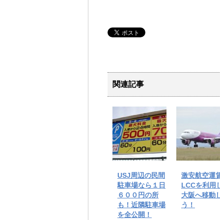
関連記事
USJ周辺の民間
激安航空運
駐車場なら１日
LCCを利用
６００円の所
大阪へ移動
も！近隣駐車場
う！
を全公開！