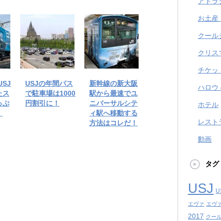
アトラ
お土産
クール
クリス
チケッ
SJ
USJの年間パス
新幹線の新大阪
ハロウ
たス
で駐車場は1000
駅から最速でユ
っぷ
円割引に！
ニバーサルシテ
ホテル
！
ィ駅へ移動する
レスト
方法はコレだ！
動画
タグ
USJ
U
エヴァ
エヴ
2017
クール