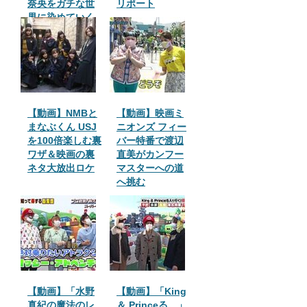
奈央をガチな世
リポート
界に染めていく
【動画】NMBと
【動画】映画ミ
まなぶくん USJ
ニオンズ フィー
を100倍楽しむ裏
バー特番で渡辺
ワザ＆映画の裏
直美がカンフー
ネタ大放出ロケ
マスターへの道
へ挑む
【動画】「水野
【動画】「King
真紀の魔法のレ
＆ Princeる。」