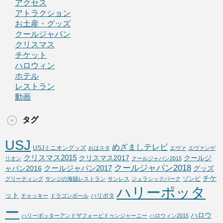
アクセス
アトラクション
お土産・グッズ
クールジャパン
クリスマス
チケット
ハロウィン
ホテル
レストラン
動画
タグ
USJ
めざましテレビ
USJミニオングッズ
おはスタ
エヴァ
エヴァンゲ
クリスマス2015
クリスマス2017
クールジ
リオン
クールジャパン2015
クールジャパン2018
クールジャパン2017
ャパン2016
グッズ
チケ
ゾンビ
グリーティング
サンジの海賊レストラン
サンレス
ジュラシックパーク
ハリーポッタ
ット
ハリポタ
チャッキー
ドラゴンボール
ー
ハロウ
ハリーポッターアンドザフォービドゥンジャーニー
ハロウィン2015