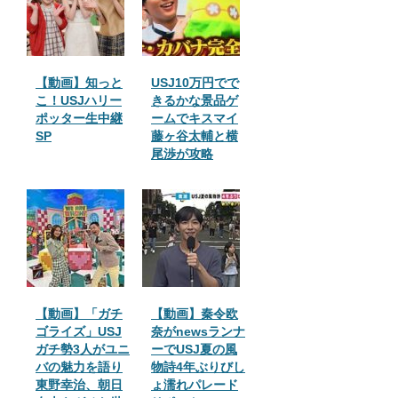
【動画】知っと
USJ10万円でで
こ！USJハリー
きるかな景品ゲ
ポッター生中継
ームでキスマイ
SP
藤ヶ谷太輔と横
尾渉が攻略
【動画】「ガチ
【動画】秦令欧
ゴライズ」USJ
奈がnewsランナ
ガチ勢3人がユニ
ーでUSJ夏の風
バの魅力を語り
物詩4年ぶりびし
東野幸治、朝日
ょ濡れパレード