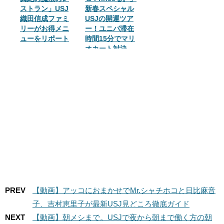
ストラン」USJ
新春スペシャル
織田信成ファミ
USJの開運ツア
リーがお得メニ
ー！ユニバ滞在
ューをリポート
時間15分でマリ
オカート対決
PREV
【動画】アッコにおまかせでMr.シャチホコと日比麻音
子、吉村恵里子が最新USJ見どころ徹底ガイド
NEXT
【動画】朝メシまで。USJで夜から朝まで働く方の朝