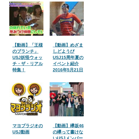
【動画】「王様
【動画】めざま
のブランチ」
しどようび
USJ妖怪ウォッ
USJ15周年夏の
チ・ザ・リアル
イベント紹介
特集！
2016年5月21日
マヨブラジオの
【動画】欅坂46
USJ動画
の欅って書けな
いUSJメンバー