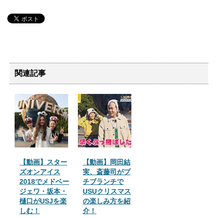
関連記事
【動画】スター
【動画】岡田結
ズオンアイス
実、斎藤司がプ
2018でメドベー
チブランチで
ジェワ・坂本・
USUクリスマス
樋口がUSJを楽
の楽しみ方を紹
しむ！
介！