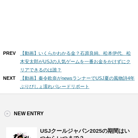
PREV
【動画】いくらかわかる金？石原良純、松本伊代、松
木安太郎がUSJの人気ゲームを一番お金をかけずにク
リアできるのは誰？
NEXT
【動画】秦令欧奈がnewsランナーでUSJ夏の風物詩4年
ぶりびしょ濡れパレードリポート
NEW ENTRY
USJクールジャパン2025の期間はい