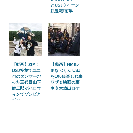
とUSJクイーン
決定戦!前半
【動画】ZIP！
【動画】NMBと
USJ特集でユニ
まなぶくん USJ
バのダンサーだ
を100倍楽しむ裏
った三代目山下
ワザ＆映画の裏
健二郎がハロウ
ネタ大放出ロケ
ィンでゾンビと
ダンス