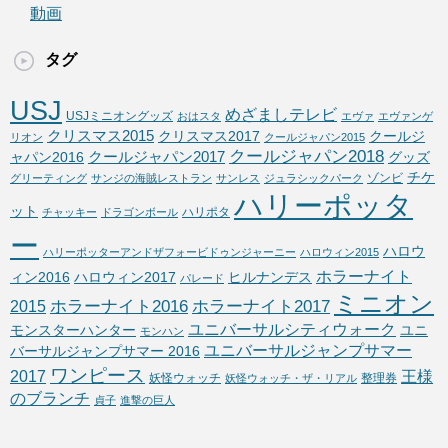
動画
タグ
USJ
めざましテレビ
USJミニオングッズ
おはスタ
エヴァ
エヴァンゲ
クリスマス2015
クリスマス2017
クールジ
リオン
クールジャパン2015
クールジャパン2018
クールジャパン2017
ャパン2016
グッズ
チケ
ゾンビ
グリーティング
サンジの海賊レストラン
サンレス
ジュラシックパーク
ハリーポッタ
ット
ハリポタ
チャッキー
ドラゴンボール
ー
ハロウ
ハリーポッターアンドザフォービドゥンジャーニー
ハロウィン2015
ホラーナイト
ィン2016
ハロウィン2017
ヒルナンデス
パレード
ミニオン
ホラーナイト2016
ホラーナイト2017
2015
ユニバーサルシティウォーク
モンスターハンター
ユニ
モンハン
ユニバーサルジャンプサマー
バーサルジャンプサマー 2016
ワンピース
2017
王様
妖怪ウォッチ
整理券
妖怪ウォッチ・ザ・リアル
のブランチ
貞子
進撃の巨人