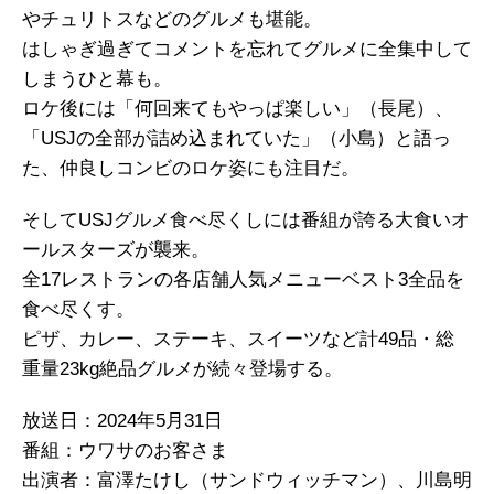
やチュリトスなどのグルメも堪能。
はしゃぎ過ぎてコメントを忘れてグルメに全集中して
しまうひと幕も。
ロケ後には「何回来てもやっぱ楽しい」（長尾）、
「USJの全部が詰め込まれていた」（小島）と語っ
た、仲良しコンビのロケ姿にも注目だ。
そしてUSJグルメ食べ尽くしには番組が誇る大食いオ
ールスターズが襲来。
全17レストランの各店舗人気メニューベスト3全品を
食べ尽くす。
ピザ、カレー、ステーキ、スイーツなど計49品・総
重量23kg絶品グルメが続々登場する。
放送日：2024年5月31日
番組：ウワサのお客さま
出演者：富澤たけし（サンドウィッチマン）、川島明