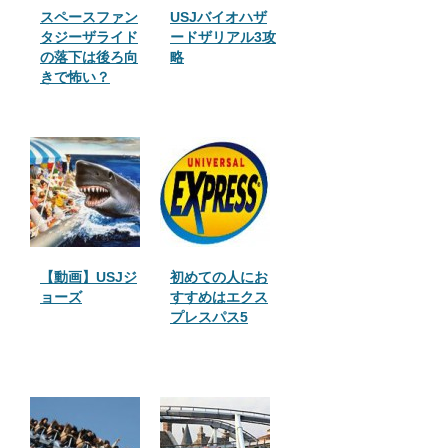
スペースファン
USJバイオハザ
タジーザライド
ードザリアル3攻
の落下は後ろ向
略
きで怖い？
【動画】USJジ
初めての人にお
ョーズ
すすめはエクス
プレスパス5