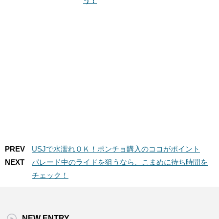
う！
PREV
USJで水濡れＯＫ！ポンチョ購入のココがポイント
NEXT
パレード中のライドを狙うなら、こまめに待ち時間を
チェック！
NEW ENTRY