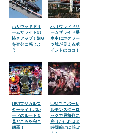
ハリウッドドリ
ハリウッドドリ
ームザライドの
ームザライド乗
怖さアップ！逆G
車中にホグワー
を存分に感じよ
ツ城が見えるポ
う
イントはココ！
USJマジカルス
USJユニバーサ
ターライトパレ
ルモンスターロ
ードのルート＆
ックで最前列に
見どころを完全
座りたければ２
網羅！
時間前には並ぼ