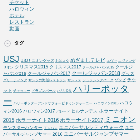
チケット
ハロウィン
ホテル
レストラン
動画
タグ
USJ
めざましテレビ
USJミニオングッズ
おはスタ
エヴァ
エヴァンゲ
クリスマス2015
クリスマス2017
クールジ
リオン
クールジャパン2015
クールジャパン2018
クールジャパン2017
ャパン2016
グッズ
チケ
ゾンビ
グリーティング
サンジの海賊レストラン
サンレス
ジュラシックパーク
ハリーポッタ
ット
ハリポタ
チャッキー
ドラゴンボール
ー
ハロウ
ハリーポッターアンドザフォービドゥンジャーニー
ハロウィン2015
ホラーナイト
ィン2016
ハロウィン2017
ヒルナンデス
パレード
ミニオン
ホラーナイト2016
ホラーナイト2017
2015
ユニバーサルシティウォーク
モンスターハンター
ユニ
モンハン
ユニバーサルジャンプサマー
バーサルジャンプサマー 2016