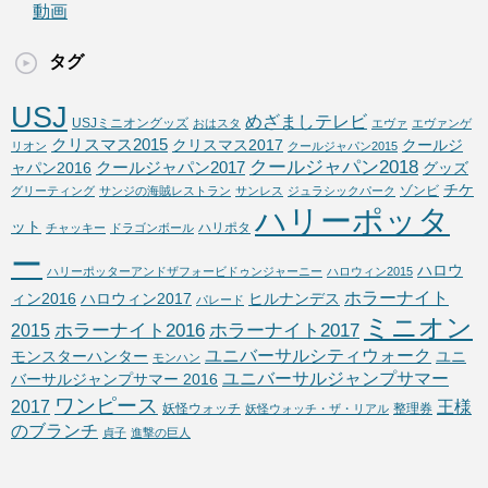
動画
タグ
USJ
めざましテレビ
USJミニオングッズ
おはスタ
エヴァ
エヴァンゲ
クリスマス2015
クリスマス2017
クールジ
リオン
クールジャパン2015
クールジャパン2018
クールジャパン2017
ャパン2016
グッズ
チケ
ゾンビ
グリーティング
サンジの海賊レストラン
サンレス
ジュラシックパーク
ハリーポッタ
ット
ハリポタ
チャッキー
ドラゴンボール
ー
ハロウ
ハリーポッターアンドザフォービドゥンジャーニー
ハロウィン2015
ホラーナイト
ィン2016
ハロウィン2017
ヒルナンデス
パレード
ミニオン
ホラーナイト2016
ホラーナイト2017
2015
ユニバーサルシティウォーク
モンスターハンター
ユニ
モンハン
ユニバーサルジャンプサマー
バーサルジャンプサマー 2016
ワンピース
2017
王様
妖怪ウォッチ
整理券
妖怪ウォッチ・ザ・リアル
のブランチ
貞子
進撃の巨人