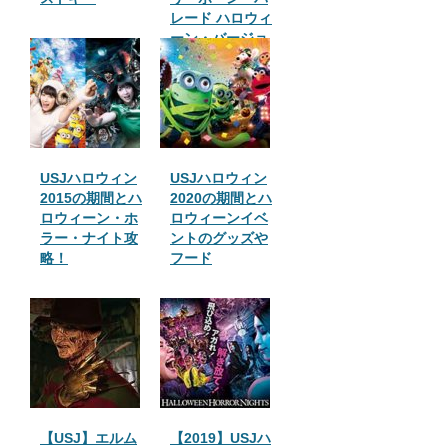
レード ハロウィ
ーン・バージョ
ン
USJハロウィン
USJハロウィン
2015の期間とハ
2020の期間とハ
ロウィーン・ホ
ロウィーンイベ
ラー・ナイト攻
ントのグッズや
略！
フード
【USJ】エルム
【2019】USJハ