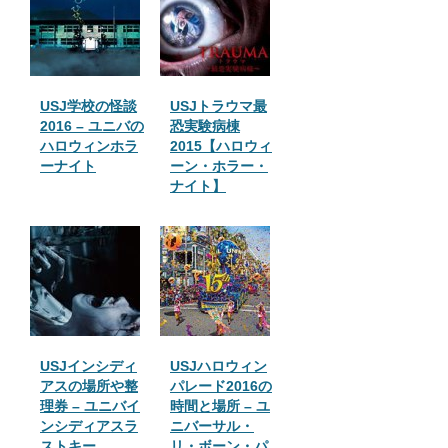
USJ学校の怪談
USJトラウマ最
2016 – ユニバの
恐実験病棟
ハロウィンホラ
2015【ハロウィ
ーナイト
ーン・ホラー・
ナイト】
USJインシディ
USJハロウィン
アスの場所や整
パレード2016の
理券 – ユニバイ
時間と場所 – ユ
ンシディアスラ
ニバーサル・
ストキー
リ・ボーン・パ