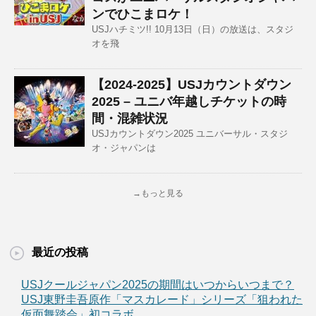
ンでひこまロケ！
USJハチミツ!! 10月13日（日）の放送は、スタジ
オを飛
【2024-2025】USJカウントダウン
2025 – ユニバ年越しチケットの時
間・混雑状況
USJカウントダウン2025 ユニバーサル・スタジ
オ・ジャパンは
→もっと見る
最近の投稿
USJクールジャパン2025の期間はいつからいつまで？
USJ東野圭吾原作「マスカレード」シリーズ「狙われた
仮面舞踏会」初コラボ