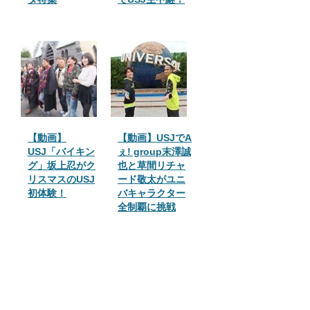
【動画】
【動画】USJでA
USJ「バイキン
ぇ! group末澤誠
グ」坂上忍がク
也と草間リチャ
リスマスのUSJ
ード敬太がユニ
初体験！
バキャラクター
全制覇に挑戦