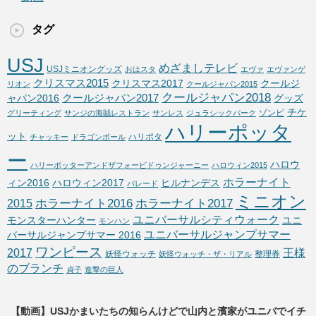
タグ
USJ
めざましテレビ
USJミニオングッズ
おはスタ
エヴァ
エヴァンゲ
クリスマス2015
クリスマス2017
クールジ
リオン
クールジャパン2015
クールジャパン2018
クールジャパン2017
ャパン2016
グッズ
チケ
ゾンビ
グリーティング
サンジの海賊レストラン
サンレス
ジュラシックパーク
ハリーポッタ
ット
ハリポタ
チャッキー
ドラゴンボール
ー
ハロウ
ハリーポッターアンドザフォービドゥンジャーニー
ハロウィン2015
ホラーナイト
ィン2016
ハロウィン2017
ヒルナンデス
パレード
ミニオン
ホラーナイト2016
ホラーナイト2017
2015
ユニバーサルシティウォーク
モンスターハンター
ユニ
モンハン
ユニバーサルジャンプサマー
バーサルジャンプサマー 2016
ワンピース
2017
王様
妖怪ウォッチ
整理券
妖怪ウォッチ・ザ・リアル
のブランチ
貞子
進撃の巨人
【動画】USJかまいたちの知らんけどで山内と濱家がユニバでイチ