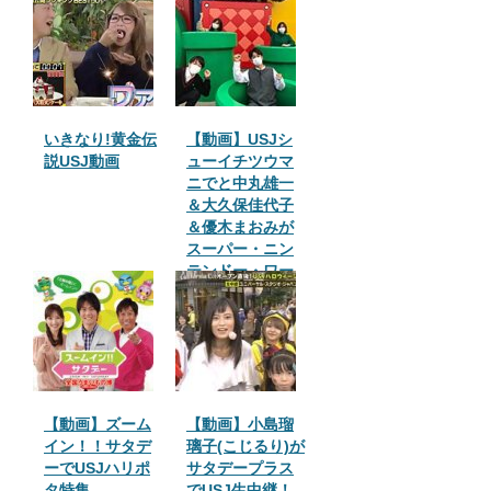
いきなり!黄金伝
【動画】USJシ
説USJ動画
ューイチツウマ
ニでと中丸雄一
＆大久保佳代子
＆優木まおみが
スーパー・ニン
テンドー・ワー
ルドに
【動画】ズーム
【動画】小島瑠
イン！！サタデ
璃子(こじるり)が
ーでUSJハリポ
サタデープラス
タ特集
でUSJ生中継！