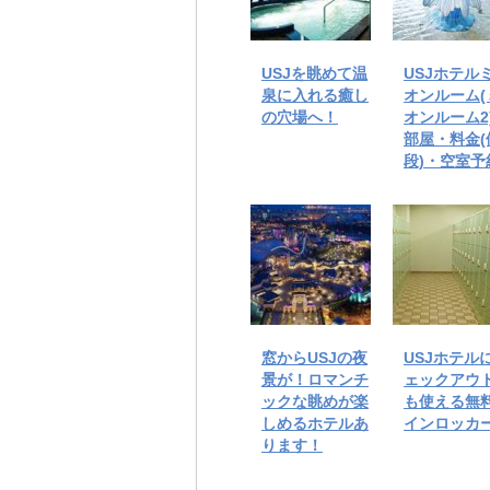
USJを眺めて温
USJホテル
泉に入れる癒し
オンルーム(
の穴場へ！
オンルーム2
部屋・料金(
段)・空室予
窓からUSJの夜
USJホテル
景が！ロマンチ
ェックアウ
ックな眺めが楽
も使える無
しめるホテルあ
インロッカ
ります！