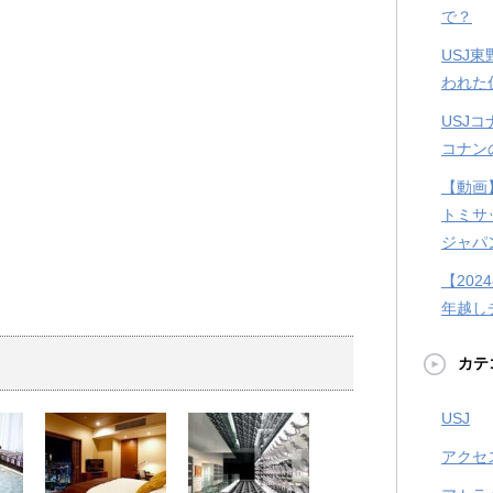
で？
USJ
われた
USJ
コナン
【動画
トミサ
ジャパ
【202
年越し
カテ
USJ
アクセ