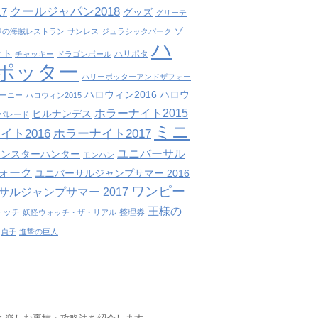
クールジャパン2018
7
グッズ
グリーテ
ゾ
ジの海賊レストラン
サンレス
ジュラシックパーク
ハ
ット
ハリポタ
チャッキー
ドラゴンボール
ポッター
ハリーポッターアンドザフォー
ハロウィン2016
ハロウ
ーニー
ハロウィン2015
ホラーナイト2015
ヒルナンデス
パレード
ミニ
イト2016
ホラーナイト2017
ユニバーサル
モンスターハンター
モンハン
ォーク
ユニバーサルジャンプサマー 2016
ワンピー
サルジャンプサマー 2017
王様の
ォッチ
整理券
妖怪ウォッチ・ザ・リアル
貞子
進撃の巨人