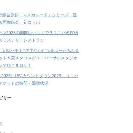
東野圭吾原作「マスカレード」シリーズ「狙
仮面舞踏会」初コラボ
コナン2025の期間はいつまで？ユニバ名探偵
のミステリーレストラン
】USJハチミツ!!でなかむら＆はーたみん＆
ット＆東＆タコスがユニバーサルスタジオ
ンでひこまロケ！
4-2025】USJカウントダウン2025 – ユニバ
チケットの時間・混雑状況
ゴリー
ス