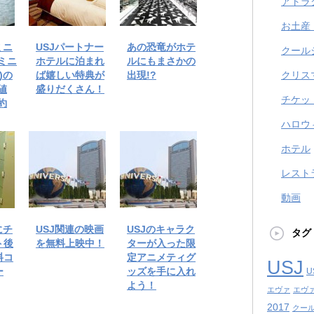
アトラ
お土産
ミニ
USJパートナー
あの恐竜がホテ
クール
ミニ
ホテルに泊まれ
ルにもまさかの
)の
ば嬉しい特典が
出現!?
クリス
値
盛りだくさん！
チケッ
約
ハロウ
ホテル
レスト
動画
にチ
USJ関連の映画
USJのキャラク
タグ
ト後
を無料上映中！
ターが入った限
料コ
定アニメティグ
USJ
ー
ッズを手に入れ
U
よう！
エヴァ
エヴ
2017
クール