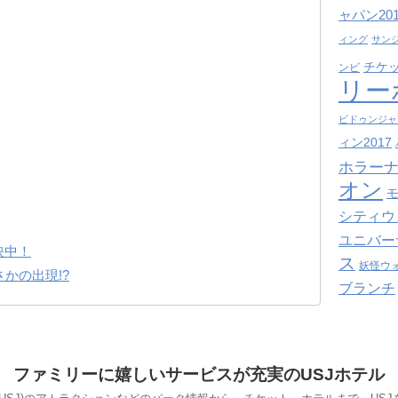
ャパン201
ィング
サン
チケ
ンビ
リー
ビドゥンジャ
ィン2017
ホラーナ
オン
シティウ
ユニバー
映中！
ス
妖怪ウ
かの出現!?
ブランチ
ファミリーに嬉しいサービスが充実のUSJホテル