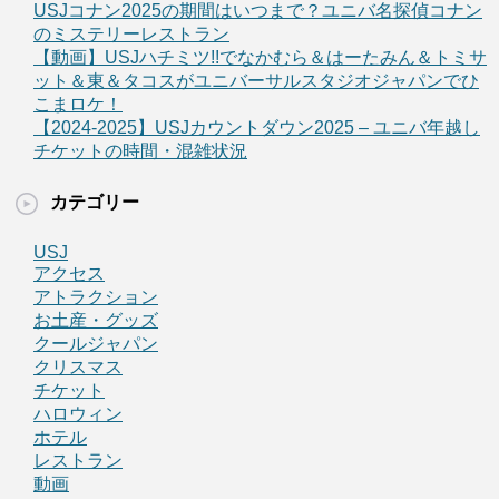
USJコナン2025の期間はいつまで？ユニバ名探偵コナン
のミステリーレストラン
【動画】USJハチミツ!!でなかむら＆はーたみん＆トミサ
ット＆東＆タコスがユニバーサルスタジオジャパンでひ
こまロケ！
【2024-2025】USJカウントダウン2025 – ユニバ年越し
チケットの時間・混雑状況
カテゴリー
USJ
アクセス
アトラクション
お土産・グッズ
クールジャパン
クリスマス
チケット
ハロウィン
ホテル
レストラン
動画