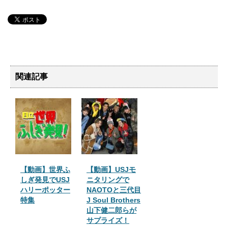
関連記事
【動画】世界ふ
【動画】USJモ
しぎ発見でUSJ
ニタリングで
ハリーポッター
NAOTOと三代目
特集
J Soul Brothers
山下健二郎らが
サプライズ！