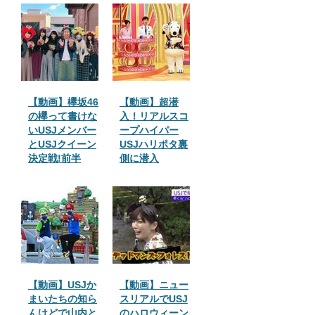
【動画】欅坂46
【動画】超潜
の欅って書けな
入！リアルスコ
いUSJメンバー
ープハイパー
とUSJクイーン
USJハリポタ裏
決定戦!前半
側に潜入
【動画】USJか
【動画】ニュー
まいたちの知ら
スリアルでUSJ
んけどで山内と
のハロウィーン