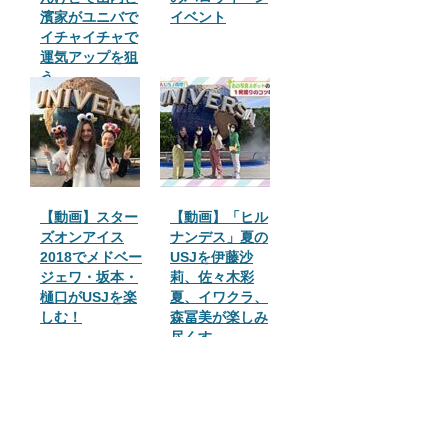
濱家がユニバで
イベント
イチャイチャで
運気アップを狙
う
【動画】スター
【動画】「ヒル
ズオンアイス
ナンデス」夏の
2018でメドベー
USJを伊藤沙
ジェワ・坂本・
莉、佐々木彩
樋口がUSJを楽
夏、イワクラ、
しむ！
森冨美が楽しみ
尽くす