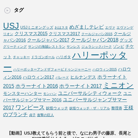
タグ
USJ
めざましテレビ
USJミニオングッズ
おはスタ
エヴァ
エヴァンゲ
クリスマス2015
クリスマス2017
クールジ
リオン
クールジャパン2015
クールジャパン2018
クールジャパン2017
ャパン2016
グッズ
チケ
ゾンビ
グリーティング
サンジの海賊レストラン
サンレス
ジュラシックパーク
ハリーポッタ
ット
ハリポタ
チャッキー
ドラゴンボール
ー
ハロウ
ハリーポッターアンドザフォービドゥンジャーニー
ハロウィン2015
ホラーナイト
ィン2016
ハロウィン2017
ヒルナンデス
パレード
ミニオン
ホラーナイト2016
ホラーナイト2017
2015
ユニバーサルシティウォーク
モンスターハンター
ユニ
モンハン
ユニバーサルジャンプサマー
バーサルジャンプサマー 2016
ワンピース
2017
王様
妖怪ウォッチ
整理券
妖怪ウォッチ・ザ・リアル
のブランチ
貞子
進撃の巨人
【動画】USJ教えてもらう前と後で、なにわ男子の藤原、長尾と