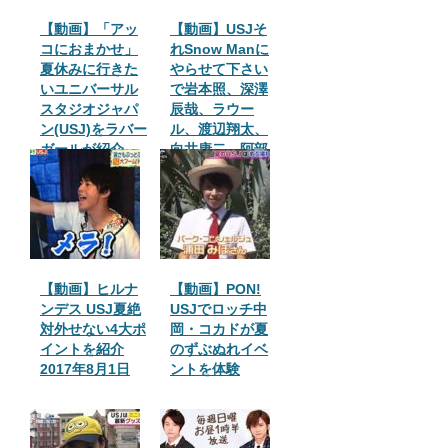
【動画】「アッ
【動画】USJそ
コにおまかせ」
れSnow Manに
夏休みに行きた
やらせて下さい
いユニバーサル
で岩本照、深澤
スタジオジャパ
辰哉、ラウー
ン(USJ)をラバー
ル、渡辺翔太、
ガールが紹介
向井康二、阿部
亮平、目黒蓮、
宮舘涼太、佐久
間大介の全員で
USJへ！
【動画】ヒルナ
【動画】PON!
ンデス USJ夏絶
USJでロッチ中
対外せない4大ポ
岡・コカドが夏
イントを紹介
のずぶぬれイベ
2017年8月1日
ントを体験