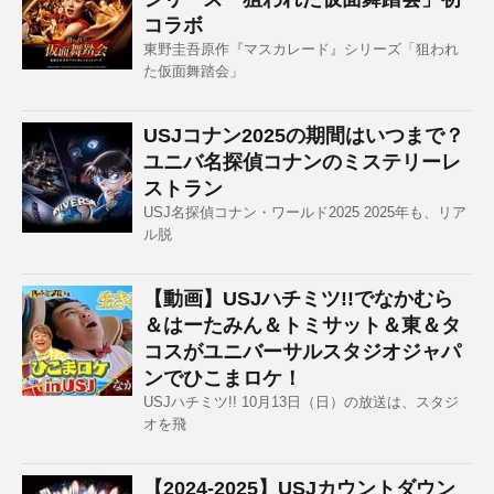
コラボ
東野圭吾原作『マスカレード』シリーズ「狙われ
た仮面舞踏会」
USJコナン2025の期間はいつまで？
ユニバ名探偵コナンのミステリーレ
ストラン
USJ名探偵コナン・ワールド2025 2025年も、リア
ル脱
【動画】USJハチミツ!!でなかむら
＆はーたみん＆トミサット＆東＆タ
コスがユニバーサルスタジオジャパ
ンでひこまロケ！
USJハチミツ!! 10月13日（日）の放送は、スタジ
オを飛
【2024-2025】USJカウントダウン