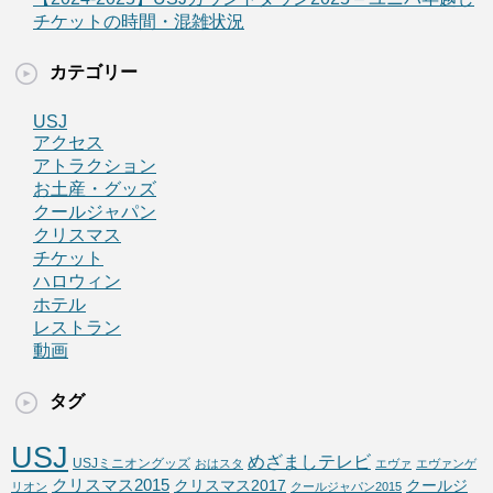
チケットの時間・混雑状況
カテゴリー
USJ
アクセス
アトラクション
お土産・グッズ
クールジャパン
クリスマス
チケット
ハロウィン
ホテル
レストラン
動画
タグ
USJ
めざましテレビ
USJミニオングッズ
おはスタ
エヴァ
エヴァンゲ
クリスマス2015
クリスマス2017
クールジ
リオン
クールジャパン2015