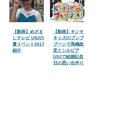
【動画】めざま
【動画】キンキ
しテレビ USJの
キッズのブンブ
夏イベント2017
ブーンで髙嶋政
紹介
宏とシルビア
USJで結婚記念
日の思い出作り