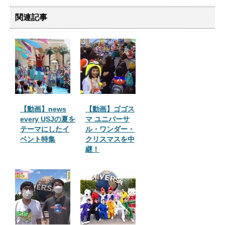
関連記事
【動画】news
【動画】ゴゴス
every USJの夏を
マ ユニバーサ
テーマにしたイ
ル・ワンダー・
ベント特集
クリスマスを中
継！