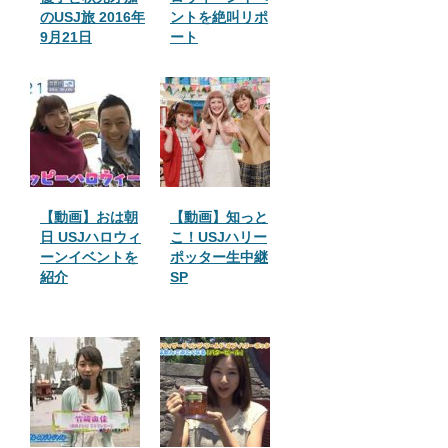
のUSJ旅 2016年
ントを絶叫リポ
9月21日
ート
【動画】おは朝
【動画】知っと
日 USJハロウィ
こ！USJハリー
ーンイベントを
ポッター生中継
紹介
SP