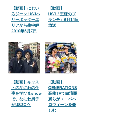
【動画】にじい
【動画】
ろジーン USJハ
USJ「王様のブ
リーポッターエ
ランチ」6月14日
リアから生中継
放送
2016年5月7日
【動画】キャス
【動画】
トのなにわの仕
GENERATIONS
事を学びまshow
高校TVで白濱亜
で、なにわ男子
嵐らがユニバハ
がUSJロケ
ロウィーンを楽
しむ