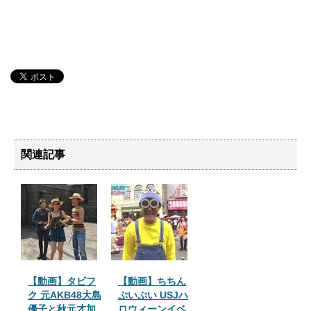
関連記事
【動画】タビフ
【動画】ちちん
ク 元AKB48大島
ぷいぷい USJハ
優子と秋元才加
ロウィーンイベ