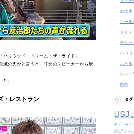
アトラ
お土産
クール
クリス
チケッ
ハロウ
「ハリウッド・ドリーム・ザ・ライド」。
ホテル
鬼滅の刃かと言うと、耳元のスピーカーから炭
レスト
した。
動画
ズ・レストラン
タグ
USJ
U
エヴァ
エヴ
2017
クール