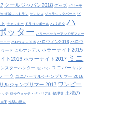
クールジャパン2018
7
グッズ
グリーテ
ゾ
ジの海賊レストラン
サンレス
ジュラシックパーク
ハ
ット
ハリポタ
チャッキー
ドラゴンボール
ポッター
ハリーポッターアンドザフォー
ハロウィン2016
ハロウ
ーニー
ハロウィン2015
ホラーナイト2015
ヒルナンデス
パレード
ミニ
イト2016
ホラーナイト2017
ユニバーサル
モンスターハンター
モンハン
ォーク
ユニバーサルジャンプサマー 2016
ワンピー
サルジャンプサマー 2017
王様の
ォッチ
整理券
妖怪ウォッチ・ザ・リアル
貞子
進撃の巨人