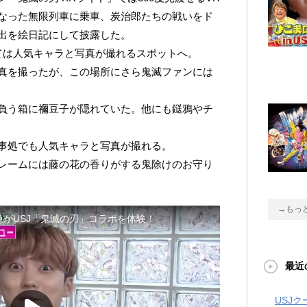
なった無限列車に乗車、炭治郎たちの戦いをド
出を絵日記にして披露した。
いては人気キャラと写真が撮れるスポットへ。
真を撮ったが、この場所にさら鬼滅ファンには
負う箱に禰豆子が隠れていた。他にも鎹鴉やチ
事処でも人気キャラと写真が撮れる。
レームには藤の花の香りがする鬼除けのお守り
→もっ
最近
USJ