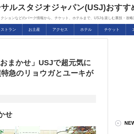
ーサルスタジオジャパン(USJ)おす
トラクションなどのパーク情報から、チケット、ホテルまで、USJを楽しむ裏技・攻
レストラン
お土産
アクセス
ホテル
チケット
おまかせ」USJで超元気に
超特急のリョウガとユーキが
かせ
NE