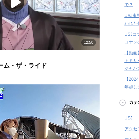
で？
USJ
われた
USJ
コナン
【動画
トミサ
ーム・ザ・ライド
ジャパ
【202
年越し
カテ
USJ
アクセ