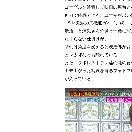
ゴーグルを装着して映画の舞台と
迫力で体感できる。ユーキが思い
USJ×鬼滅の刃徹底ガイド、続
炭治郎と煉獄さんの像と一緒に写
たまらない仕掛けが。
それは角度を変えると炭治郎が背
ュン太郎なども隠れている。
またコラボレストラン藤の花の食
出来上がった写真を飾るフォトフ
が入っている。