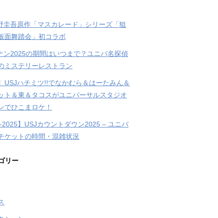
東野圭吾原作「マスカレード」シリーズ「狙
仮面舞踏会」初コラボ
コナン2025の期間はいつまで？ユニバ名探偵
のミステリーレストラン
】USJハチミツ!!でなかむら＆はーたみん＆
ット＆東＆タコスがユニバーサルスタジオ
ンでひこまロケ！
4-2025】USJカウントダウン2025 – ユニバ
チケットの時間・混雑状況
ゴリー
ス