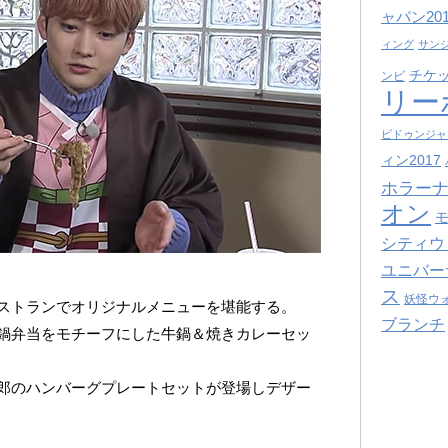
ャパン201
ィング
サン
チケ
ンビ
リー
ビドゥンジャ
ィン2017
ホラーナ
オン
シティウ
ユニバー
ス
妖怪ウ
ストランでオリジナルメニューを堪能する。
ブランチ
鍋弁当をモチーフにした牛鍋＆焼きカレーセッ
郎のハンバーグプレートセットが登場しデザー