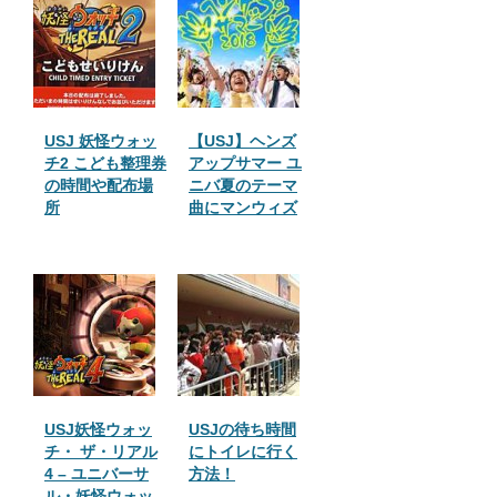
USJ 妖怪ウォッ
【USJ】ヘンズ
チ2 こども整理券
アップサマー ユ
の時間や配布場
ニバ夏のテーマ
所
曲にマンウィズ
USJ妖怪ウォッ
USJの待ち時間
チ・ ザ・リアル
にトイレに行く
4 – ユニバーサ
方法！
ル・妖怪ウォッ