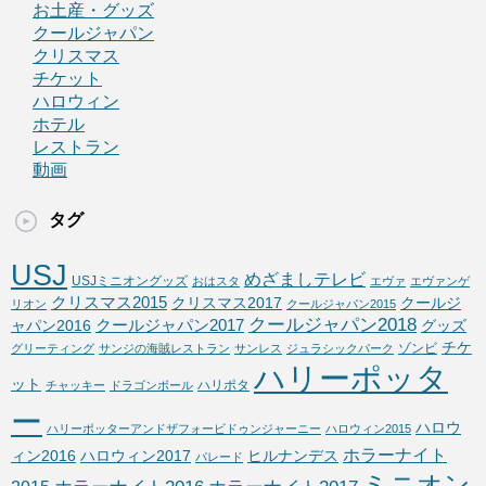
お土産・グッズ
クールジャパン
クリスマス
チケット
ハロウィン
ホテル
レストラン
動画
タグ
USJ
めざましテレビ
USJミニオングッズ
おはスタ
エヴァ
エヴァンゲ
クリスマス2015
クリスマス2017
クールジ
リオン
クールジャパン2015
クールジャパン2018
クールジャパン2017
ャパン2016
グッズ
チケ
ゾンビ
グリーティング
サンジの海賊レストラン
サンレス
ジュラシックパーク
ハリーポッタ
ット
ハリポタ
チャッキー
ドラゴンボール
ー
ハロウ
ハリーポッターアンドザフォービドゥンジャーニー
ハロウィン2015
ホラーナイト
ィン2016
ハロウィン2017
ヒルナンデス
パレード
ミニオン