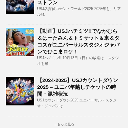
ストラン
USJ名探偵コナン・ワールド2025 2025年も、リア
ル脱
【動画】USJハチミツ!!でなかむら
＆はーたみん＆トミサット＆東＆タ
コスがユニバーサルスタジオジャパ
ンでひこまロケ！
USJハチミツ!! 10月13日（日）の放送は、スタジ
オを飛
【2024-2025】USJカウントダウン
2025 – ユニバ年越しチケットの時
間・混雑状況
USJカウントダウン2025 ユニバーサル・スタジ
オ・ジャパンは
→もっと見る