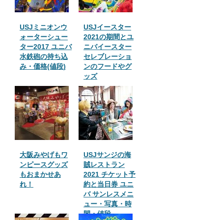
USJミニオンウ
USJイースター
ォーターシュー
2021の期間とユ
ター2017 ユニバ
ニバイースター
水鉄砲の持ち込
セレブレーショ
み・価格(値段)
ンのフードやグ
ッズ
大阪みやげもワ
USJサンジの海
ンピースグッズ
賊レストラン
もおまかせあ
2021 チケット予
れ！
約と当日券 ユニ
バ サンレスメニ
ュー・写真・時
間・値段