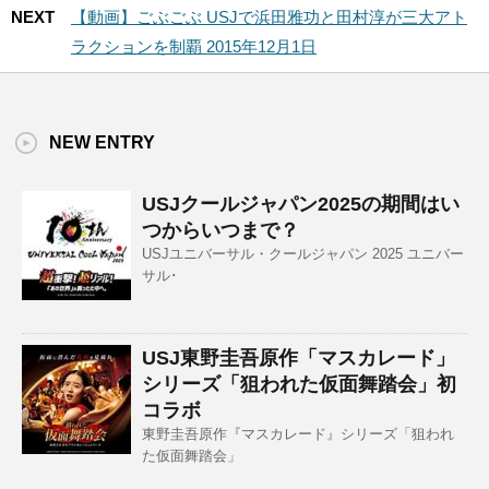
NEXT
【動画】ごぶごぶ USJで浜田雅功と田村淳が三大アト
ラクションを制覇 2015年12月1日
NEW ENTRY
USJクールジャパン2025の期間はい
つからいつまで？
USJユニバーサル・クールジャパン 2025 ユニバー
サル･
USJ東野圭吾原作「マスカレード」
シリーズ「狙われた仮面舞踏会」初
コラボ
東野圭吾原作『マスカレード』シリーズ「狙われ
た仮面舞踏会」