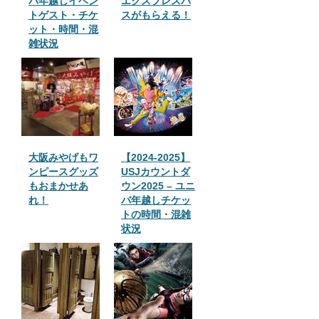
バ年越しイベン
エクスプレスパ
トゲスト・チケ
スがもらえる！
ット・時間・混
雑状況
大阪みやげもワ
【2024-2025】
ンピースグッズ
USJカウントダ
もおまかせあ
ウン2025 – ユニ
れ！
バ年越しチケッ
トの時間・混雑
状況