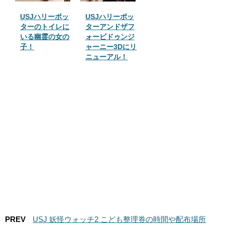
USJハリーポッ
USJハリーポッ
ターのトイレに
ターアンドザフ
いる幽霊の女の
ォービドゥンジ
子！
ャーニー3Dにリ
ニューアル！
PREV
USJ 妖怪ウォッチ2 こども整理券の時間や配布場所