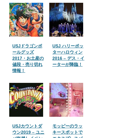
USJドラゴンボ
USJ ハリーポッ
ールグッズ
ターハロウィン
2017・お土産の
2016 – デス・イ
値段・売り切れ
ーターが降臨！
情報！
USJカウントダ
モッピーのラッ
ウン2019 – ユニ
キースポットで