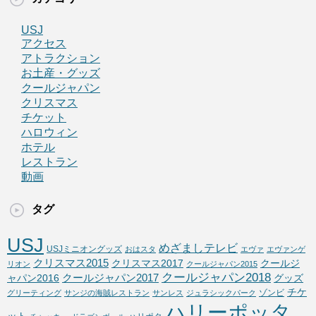
USJ
アクセス
アトラクション
お土産・グッズ
クールジャパン
クリスマス
チケット
ハロウィン
ホテル
レストラン
動画
タグ
USJ
めざましテレビ
USJミニオングッズ
おはスタ
エヴァ
エヴァンゲ
クリスマス2015
クリスマス2017
クールジ
リオン
クールジャパン2015
クールジャパン2018
クールジャパン2017
ャパン2016
グッズ
チケ
ゾンビ
グリーティング
サンジの海賊レストラン
サンレス
ジュラシックパーク
ハリーポッタ