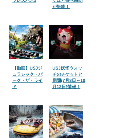
プレスパス5
くほど待ち時間
が短縮！
【動画】USJジ
USJ妖怪ウォッ
ュラシック・パ
チのチケットと
ーク・ザ・ライ
期間(7月3日～10
ド
月12日)情報！