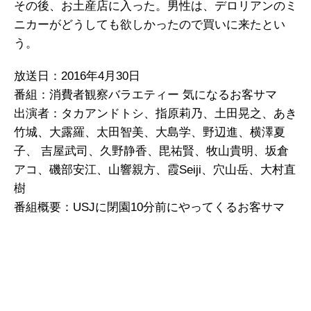
その後、お土産店に入った。男性は、デロリアンのミ
ニカーがどうしても欲しかったので買いに来たとい
う。
放送日：2016年4月30日
番組：消費者観察バラエティー 気になるお客サマ
出演者：タカアンドトシ、指原莉乃、土田晃之、あき
竹城、大露羅、太田智美、大島学、野辺進、横澤夏
子、 吉屋武司、久野静香、毘祐賢、牧山貴明、坂倉
アコ、磯部安江、山響親方、霞Seiji、穴山岳、大村直
樹
番組概要：USJに閉園10分前にやってくるお客サマ