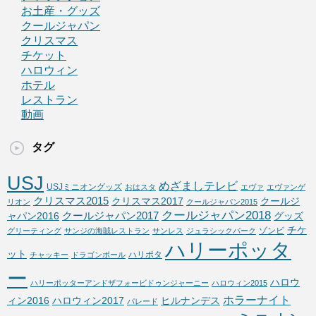
お土産・グッズ
クールジャパン
クリスマス
チケット
ハロウィン
ホテル
レストラン
動画
タグ
USJ
めざましテレビ
USJミニオングッズ
おはスタ
エヴァ
エヴァンゲ
クリスマス2015
クリスマス2017
クールジ
リオン
クールジャパン2015
クールジャパン2018
クールジャパン2017
ャパン2016
グッズ
チケ
ゾンビ
グリーティング
サンジの海賊レストラン
サンレス
ジュラシックパーク
ハリーポッタ
ット
ハリポタ
チャッキー
ドラゴンボール
ー
ハロウ
ハリーポッターアンドザフォービドゥンジャーニー
ハロウィン2015
ホラーナイト
ィン2016
ハロウィン2017
ヒルナンデス
パレード