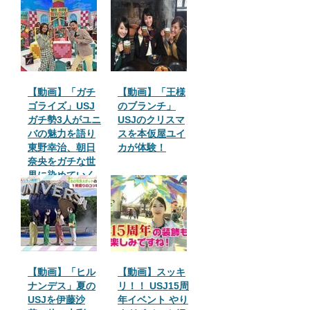
【動画】「ガチ
【動画】「王様
ゴライズ」USJ
のブランチ」
ガチ勢3人がユニ
USJのクリスマ
バの魅力を語り
スを本仮屋ユイ
東野幸治、朝日
カが体験！
奈央をガチな世
界に染めていく
【動画】「ヒル
【動画】スッキ
ナンデス」夏の
リ！！ USJ15周
USJを伊藤沙
年イベント やり