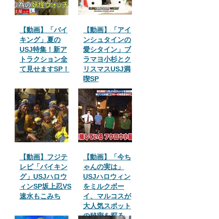
【動画】「バイ
【動画】「アイ
キング」夏の
ンシュタインの
USJ特集！新ア
愛シタイン」ブ
トラクション全
ラマヨ小杉とク
て見せますSP！
リスマスUSJ満
喫SP
【動画】フジテ
【動画】「今ち
レビ「バイキン
ゃんの実は」
グ」USJハロウ
USJハロウィン
ィンSP坂上忍VS
をミルクボー
速水もこみち
イ、マルコスが
大人気スポット
の秘密を探る