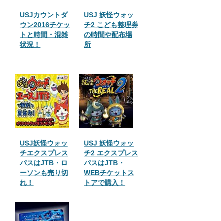
USJカウントダ
USJ 妖怪ウォッ
ウン2016チケッ
チ2 こども整理券
トと時間・混雑
の時間や配布場
状況！
所
USJ妖怪ウォッ
USJ 妖怪ウォッ
チエクスプレス
チ2 エクスプレス
パスはJTB・ロ
パスはJTB・
ーソンも売り切
WEBチケットス
れ！
トアで購入！