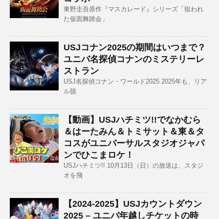
東野圭吾原作『マスカレード』シリーズ「狙われ
た仮面舞踏会」
USJコナン2025の期間はいつまで？
ユニバ名探偵コナンのミステリーレ
ストラン
USJ名探偵コナン・ワールド2025 2025年も、リア
ル脱
【動画】USJハチミツ!!でなかむら
＆はーたみん＆トミサット＆東＆タ
コスがユニバーサルスタジオジャパ
ンでひこまロケ！
USJハチミツ!! 10月13日（日）の放送は、スタジ
オを飛
【2024-2025】USJカウントダウン
2025 – ユニバ年越しチケットの時