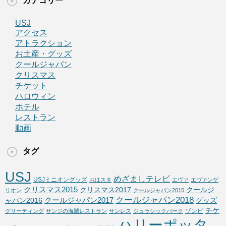
カテゴリー
USJ
アクセス
アトラクション
お土産・グッズ
クールジャパン
クリスマス
チケット
ハロウィン
ホテル
レストラン
動画
タグ
USJ
めざましテレビ
USJミニオングッズ
おはスタ
エヴァ
エヴァンゲ
クリスマス2015
クリスマス2017
クールジ
リオン
クールジャパン2015
クールジャパン2018
クールジャパン2017
ャパン2016
グッズ
チケ
ゾンビ
グリーティング
サンジの海賊レストラン
サンレス
ジュラシックパーク
ハリーポッタ