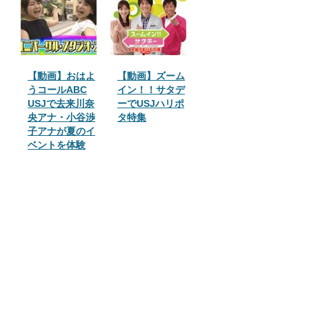
【動画】おはよ
【動画】ズーム
うコールABC
イン！！サタデ
USJで去来川奈
ーでUSJハリポ
央アナ・小谷渉
タ特集
子アナが夏のイ
ベントを体験