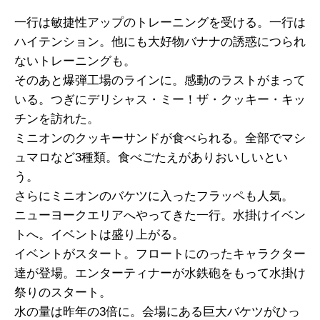
一行は敏捷性アップのトレーニングを受ける。一行は
ハイテンション。他にも大好物バナナの誘惑につられ
ないトレーニングも。
そのあと爆弾工場のラインに。感動のラストがまって
いる。つぎにデリシャス・ミー！ザ・クッキー・キッ
チンを訪れた。
ミニオンのクッキーサンドが食べられる。全部でマシ
ュマロなど3種類。食べごたえがありおいしいとい
う。
さらにミニオンのバケツに入ったフラッペも人気。
ニューヨークエリアへやってきた一行。水掛けイベン
トへ。イベントは盛り上がる。
イベントがスタート。フロートにのったキャラクター
達が登場。エンターティナーが水鉄砲をもって水掛け
祭りのスタート。
水の量は昨年の3倍に。会場にある巨大バケツがひっ