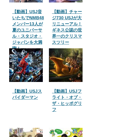
【動画】USJ音
【動画】チャー
いたちでNMB48
ジ730 USJが大
メンバー13人が
リニューアル！
夏のユニバーサ
ギネス公認の世
ル・スタジオ・
界一のクリスマ
ジャパンを大満
スツリー
喫！
【動画】USJス
【動画】USJフ
パイダーマン
ライト・オブ・
ザ・ヒッポグリ
フ