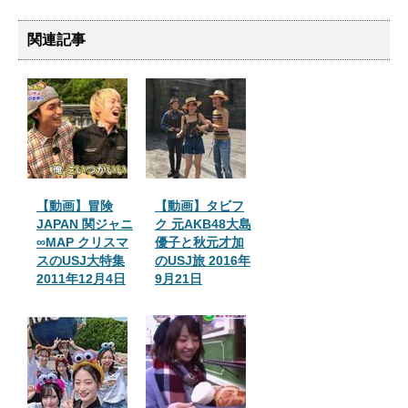
関連記事
【動画】冒険
【動画】タビフ
JAPAN 関ジャニ
ク 元AKB48大島
∞MAP クリスマ
優子と秋元才加
スのUSJ大特集
のUSJ旅 2016年
2011年12月4日
9月21日