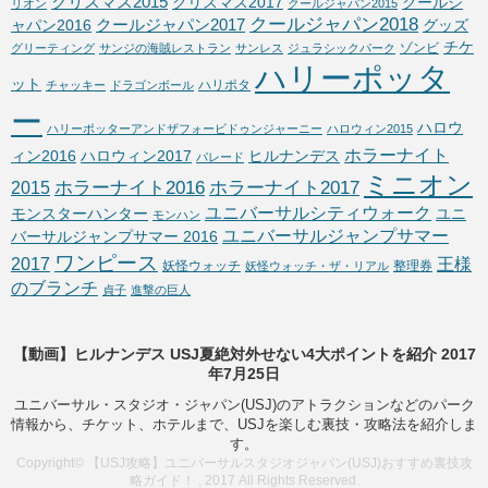
クリスマス2015
クリスマス2017
クールジ
リオン
クールジャパン2015
クールジャパン2018
クールジャパン2017
ャパン2016
グッズ
チケ
ゾンビ
グリーティング
サンジの海賊レストラン
サンレス
ジュラシックパーク
ハリーポッタ
ット
ハリポタ
チャッキー
ドラゴンボール
ー
ハロウ
ハリーポッターアンドザフォービドゥンジャーニー
ハロウィン2015
ホラーナイト
ィン2016
ハロウィン2017
ヒルナンデス
パレード
ミニオン
ホラーナイト2016
ホラーナイト2017
2015
ユニバーサルシティウォーク
モンスターハンター
ユニ
モンハン
ユニバーサルジャンプサマー
バーサルジャンプサマー 2016
ワンピース
2017
王様
妖怪ウォッチ
整理券
妖怪ウォッチ・ザ・リアル
のブランチ
貞子
進撃の巨人
【動画】ヒルナンデス USJ夏絶対外せない4大ポイントを紹介 2017
年7月25日
ユニバーサル・スタジオ・ジャパン(USJ)のアトラクションなどのパーク
情報から、チケット、ホテルまで、USJを楽しむ裏技・攻略法を紹介しま
す。
Copyright© 【USJ攻略】ユニバーサルスタジオジャパン(USJ)おすすめ裏技攻
略ガイド！ , 2017 All Rights Reserved.