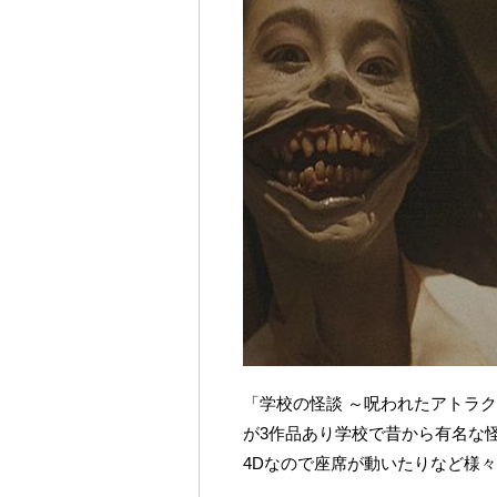
「学校の怪談 ～呪われたアトラ
が3作品あり学校で昔から有名な
4Dなので座席が動いたりなど様