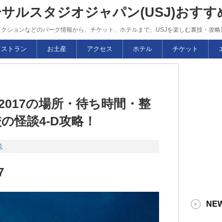
ーサルスタジオジャパン(USJ)おす
トラクションなどのパーク情報から、チケット、ホテルまで、USJを楽しむ裏技・攻
レストラン
お土産
アクセス
ホテル
チケット
2017の場所・待ち時間・整
校の怪談4-D攻略！
談
7
NE