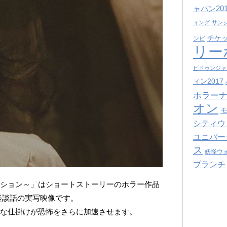
ャパン201
ィング
サン
チケ
ンビ
リー
ビドゥンジャ
ィン2017
ホラーナ
オン
シティウ
ユニバー
ス
妖怪ウ
ブランチ
クション～」はショートストーリーのホラー作品
怪談話の実写映像です。
々な仕掛けが恐怖をさらに加速させます。