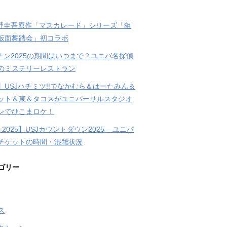
東野圭吾原作「マスカレード」シリーズ「狙
仮面舞踏会」初コラボ
コナン2025の期間はいつまで？ユニバ名探偵
のミステリーレストラン
】USJハチミツ!!でなかむら＆はーたみん＆
ット＆東＆タコスがユニバーサルスタジオ
ンでひこまロケ！
4-2025】USJカウントダウン2025 – ユニバ
チケットの時間・混雑状況
ゴリー
ス