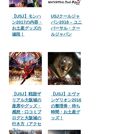
【USJ】モンハ
USJクールジャ
ン2017の内容・
パン2018 – ユニ
お土産グッズの
バーサル・クー
値段！
ルジャパン
【USJ】戦国ザ
【USJ】エヴァ
リアル大阪城の
ンゲリオン2016
座席やグッズ・
の整理券・待ち
感想・口コミブ
時間・お土産グ
ログと大阪城の
ッズ！
行き方（アクセ
ス）