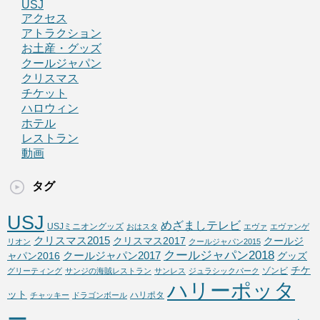
USJ
アクセス
アトラクション
お土産・グッズ
クールジャパン
クリスマス
チケット
ハロウィン
ホテル
レストラン
動画
タグ
USJ
めざましテレビ
USJミニオングッズ
おはスタ
エヴァ
エヴァンゲ
クリスマス2015
クリスマス2017
クールジ
リオン
クールジャパン2015
クールジャパン2018
クールジャパン2017
ャパン2016
グッズ
チケ
ゾンビ
グリーティング
サンジの海賊レストラン
サンレス
ジュラシックパーク
ハリーポッタ
ット
ハリポタ
チャッキー
ドラゴンボール
ー