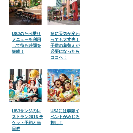
USJのたべ乗り
急に天気が変わ
メニューを利用
っても大丈夫！
して待ち時間を
子供の着替えが
短縮！
必要になったら
ココへ！
USJサンジのレ
USJには季節イ
ストラン2016 チ
ベントがめじろ
ケット予約と当
押し！
日券