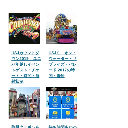
USJカウントダ
USJミニオン・
ウン2019 – ユニ
ウォーター・サ
バ年越しイベン
プライズ・パレ
トゲスト・チケ
ード 2017の時
ット・時間・混
間・場所
雑状況
割引クーポンを
待ち時間もわか