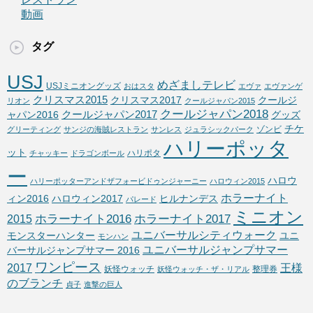
動画
タグ
USJ
めざましテレビ
USJミニオングッズ
おはスタ
エヴァ
エヴァンゲ
クリスマス2015
クリスマス2017
クールジ
リオン
クールジャパン2015
クールジャパン2018
クールジャパン2017
ャパン2016
グッズ
チケ
ゾンビ
グリーティング
サンジの海賊レストラン
サンレス
ジュラシックパーク
ハリーポッタ
ット
ハリポタ
チャッキー
ドラゴンボール
ー
ハロウ
ハリーポッターアンドザフォービドゥンジャーニー
ハロウィン2015
ホラーナイト
ィン2016
ハロウィン2017
ヒルナンデス
パレード
ミニオン
ホラーナイト2016
ホラーナイト2017
2015
ユニバーサルシティウォーク
モンスターハンター
ユニ
モンハン
ユニバーサルジャンプサマー
バーサルジャンプサマー 2016
ワンピース
2017
王様
妖怪ウォッチ
整理券
妖怪ウォッチ・ザ・リアル
のブランチ
貞子
進撃の巨人