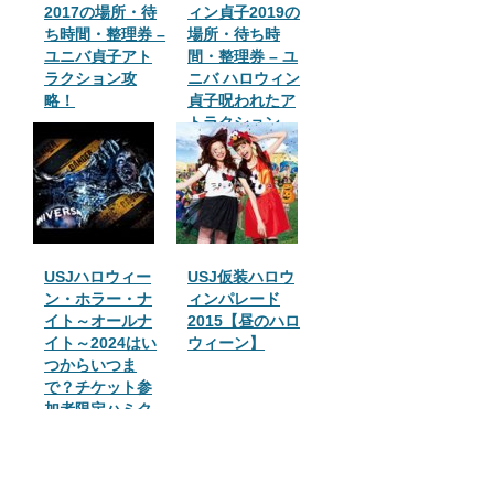
2017の場所・待
ィン貞子2019の
ち時間・整理券 –
場所・待ち時
ユニバ貞子アト
間・整理券 – ユ
ラクション攻
ニバ ハロウィン
略！
貞子呪われたア
トラクション
USJハロウィー
USJ仮装ハロウ
ン・ホラー・ナ
ィンパレード
イト～オールナ
2015【昼のハロ
イト～2024はい
ウィーン】
つからいつま
で？チケット参
加者限定ハミク
マ缶バッジやス
ペシャルショー