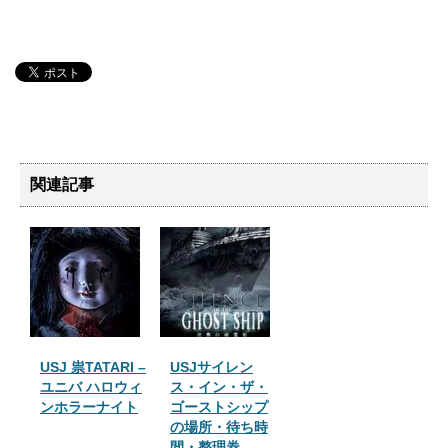
関連記事
USJ 祟TATARI –
USJサイレン
ユニバ ハロウィ
ス・イン・ザ・
ンホラーナイト
ゴーストシップ
の場所・待ち時
間・整理券