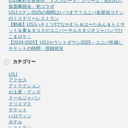
USJ東野圭吾原作「マスカレード」シリーズ「狙われた
仮面舞踏会」初コラボ
USJコナン2025の期間はいつまで？ユニバ名探偵コナン
のミステリーレストラン
【動画】USJハチミツ!!でなかむら＆はーたみん＆トミサ
ット＆東＆タコスがユニバーサルスタジオジャパンでひ
こまロケ！
【2024-2025】USJカウントダウン2025 – ユニバ年越し
チケットの時間・混雑状況
カテゴリー
USJ
アクセス
アトラクション
お土産・グッズ
クールジャパン
クリスマス
チケット
ハロウィン
ホテル
レストラン