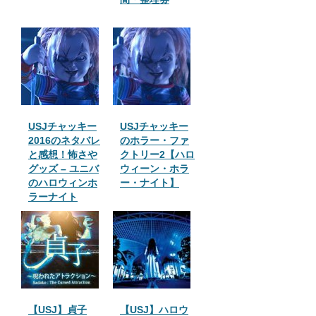
USJチャッキー
USJチャッキー
2016のネタバレ
のホラー・ファ
と感想！怖さや
クトリー2【ハロ
グッズ – ユニバ
ウィーン・ホラ
のハロウィンホ
ー・ナイト】
ラーナイト
【USJ】貞子
【USJ】ハロウ