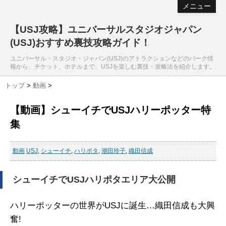
メニュー
【USJ攻略】ユニバーサルスタジオジャパン
(USJ)おすすめ裏技攻略ガイド！
ユニバーサル・スタジオ・ジャパン(USJ)のアトラクションなどのパーク情
報から、チケット、ホテルまで、USJを楽しむ裏技・攻略法を紹介します。
トップ
>
動画
>
【動画】シューイチでUSJハリーポッター特
集
動画
USJ
,
シューイチ
,
ハリポタ
,
潮田玲子
,
織田信成
シューイチでUSJハリポタエリア大公開
ハリーポッターの世界がUSJに誕生…織田信成も大興
奮!