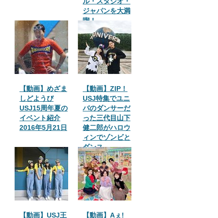
ル・スタジオ・
ジャパンを大満
喫！
【動画】めざま
【動画】ZIP！
しどようび
USJ特集でユニ
USJ15周年夏の
バのダンサーだ
イベント紹介
った三代目山下
2016年5月21日
健二郎がハロウ
ィンでゾンビと
ダンス
【動画】USJ王
【動画】Aぇ!