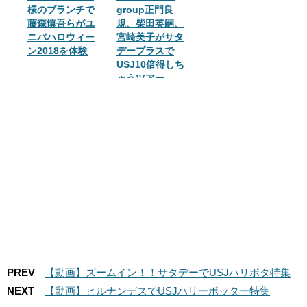
様のブランチで
group正門良
藤森慎吾らがユ
規、柴田英嗣、
ニバハロウィー
宮崎美子がサタ
ン2018を体験
デープラスで
USJ10倍得しち
ゃうツアー
PREV
【動画】ズームイン！！サタデーでUSJハリポタ特集
NEXT
【動画】ヒルナンデスでUSJハリーポッター特集