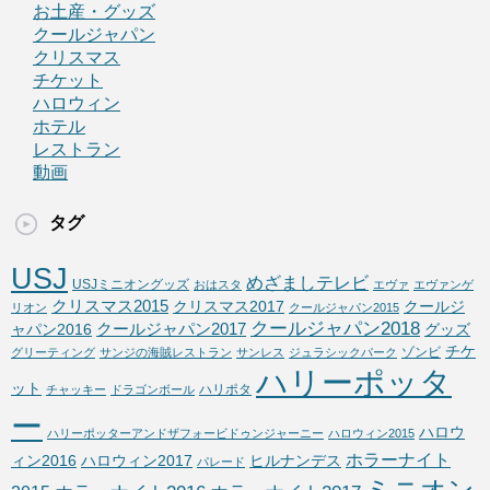
お土産・グッズ
クールジャパン
クリスマス
チケット
ハロウィン
ホテル
レストラン
動画
タグ
USJ
めざましテレビ
USJミニオングッズ
おはスタ
エヴァ
エヴァンゲ
クリスマス2015
クリスマス2017
クールジ
リオン
クールジャパン2015
クールジャパン2018
クールジャパン2017
ャパン2016
グッズ
チケ
ゾンビ
グリーティング
サンジの海賊レストラン
サンレス
ジュラシックパーク
ハリーポッタ
ット
ハリポタ
チャッキー
ドラゴンボール
ー
ハロウ
ハリーポッターアンドザフォービドゥンジャーニー
ハロウィン2015
ホラーナイト
ィン2016
ハロウィン2017
ヒルナンデス
パレード
ミニオン