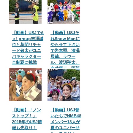
【動画】USJでA
【動画】USJそ
ぇ! group末澤誠
れSnow Manに
也と草間リチャ
やらせて下さい
ード敬太がユニ
で岩本照、深澤
バキャラクター
辰哉、ラウー
全制覇に挑戦
ル、渡辺翔太、
向井康二、阿部
亮平、目黒蓮、
宮舘涼太、佐久
間大介の全員で
USJへ！
【動画】「ノン
【動画】USJ音
ストップ！」
いたちでNMB48
2015年のUSJ情
メンバー13人が
報も先取り！
夏のユニバーサ