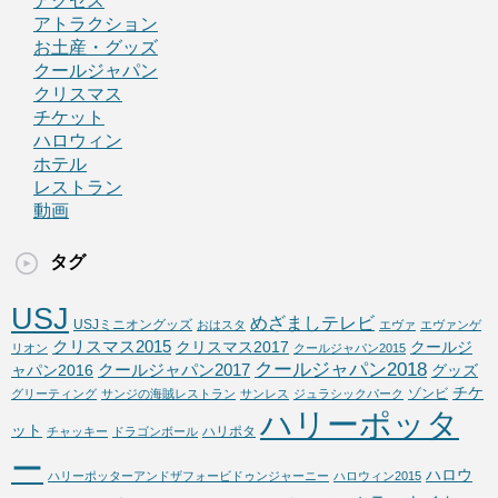
アクセス
アトラクション
お土産・グッズ
クールジャパン
クリスマス
チケット
ハロウィン
ホテル
レストラン
動画
タグ
USJ
めざましテレビ
USJミニオングッズ
おはスタ
エヴァ
エヴァンゲ
クリスマス2015
クリスマス2017
クールジ
リオン
クールジャパン2015
クールジャパン2018
クールジャパン2017
ャパン2016
グッズ
チケ
ゾンビ
グリーティング
サンジの海賊レストラン
サンレス
ジュラシックパーク
ハリーポッタ
ット
ハリポタ
チャッキー
ドラゴンボール
ー
ハロウ
ハリーポッターアンドザフォービドゥンジャーニー
ハロウィン2015