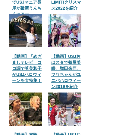
でUSJマニア長
LIMIT!クリスマ
尾が最新うんち
ス2022を紹介
くツアー
【動画】「めざ
【動画】USJお
ましテレビ」コ
はスタで鶴屋美
コ調で筧美和子
咲、増田來亜、
がUSJハロウィ
フワちゃんがユ
ーンを大特集！
ニバハロウィー
ン2019を紹介
【動画】冒険
【動画】USJお