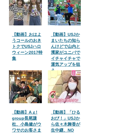
【動画】おはよ
【動画】USJか
うコールのおき
まいたちの知ら
トクでUSJハロ
んけどで山内と
ウィーン2017特
濱家がユニバで
集
イチャイチャで
運気アップを狙
う
【動画】Aぇ!
【動画】「ひる
group長尾謙
おび！」USJか
杜、小島健がウ
ら佐々木舞香が
ワサのお客さま
生中継、NO