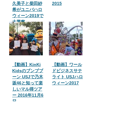
久美子と柴田紗
2015
希がユニバハロ
ウィーン2019で
大興奮
【動画】KinKi
【動画】ワール
Kidsのブンブブ
ドビジネスサテ
ーン USJで乃木
ライト USJハロ
坂46と知って楽
ウィーン2017
しいマル得ツア
ー 2016年11月6
日