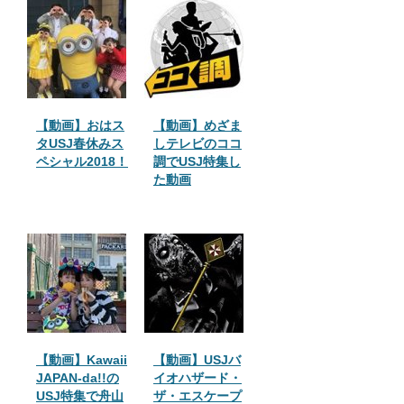
ジャパンを調査
で片岡愛之助、
山田杏奈も出
演！
【動画】おはス
【動画】めざま
タUSJ春休みス
しテレビのココ
ペシャル2018！
調でUSJ特集し
た動画
【動画】Kawaii
【動画】USJバ
JAPAN-da!!の
イオハザード・
USJ特集で舟山
ザ・エスケープ