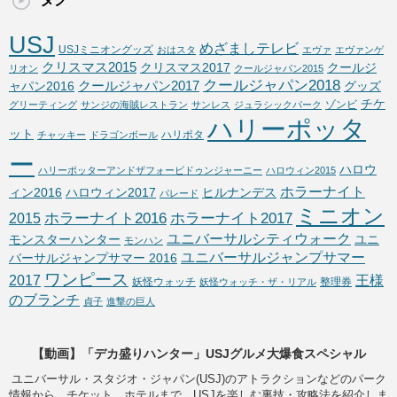
USJ
めざましテレビ
USJミニオングッズ
おはスタ
エヴァ
エヴァンゲ
クリスマス2015
クリスマス2017
クールジ
リオン
クールジャパン2015
クールジャパン2018
クールジャパン2017
ャパン2016
グッズ
チケ
ゾンビ
グリーティング
サンジの海賊レストラン
サンレス
ジュラシックパーク
ハリーポッタ
ット
ハリポタ
チャッキー
ドラゴンボール
ー
ハロウ
ハリーポッターアンドザフォービドゥンジャーニー
ハロウィン2015
ホラーナイト
ィン2016
ハロウィン2017
ヒルナンデス
パレード
ミニオン
ホラーナイト2016
ホラーナイト2017
2015
ユニバーサルシティウォーク
モンスターハンター
ユニ
モンハン
ユニバーサルジャンプサマー
バーサルジャンプサマー 2016
ワンピース
2017
王様
妖怪ウォッチ
整理券
妖怪ウォッチ・ザ・リアル
のブランチ
貞子
進撃の巨人
【動画】「デカ盛りハンター」USJグルメ大爆食スペシャル
ユニバーサル・スタジオ・ジャパン(USJ)のアトラクションなどのパーク
情報から、チケット、ホテルまで、USJを楽しむ裏技・攻略法を紹介しま