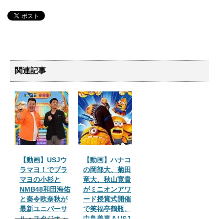
関連記事
【動画】USJウ
【動画】ハナコ
ラマヨ！でブラ
の岡部大、菊田
マヨの小杉と
竜大、秋山寛貴
NMB48和田海佑
がミニオンアワ
と秦令欧奈秋が
ード授賞式開催
最新ユニバーサ
で笑福亭鶴瓶、
ル・スタジオ・
中島美嘉＆USJ