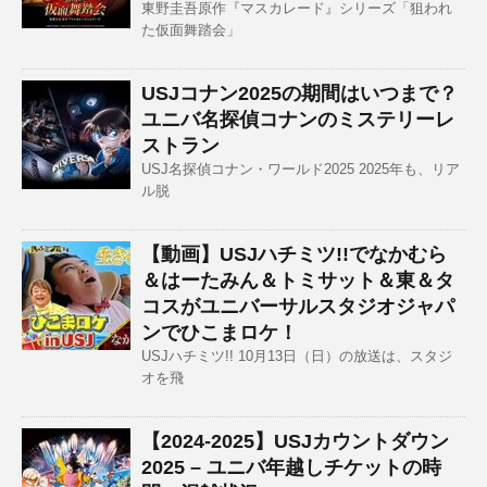
東野圭吾原作『マスカレード』シリーズ「狙われ
た仮面舞踏会」
USJコナン2025の期間はいつまで？
ユニバ名探偵コナンのミステリーレ
ストラン
USJ名探偵コナン・ワールド2025 2025年も、リア
ル脱
【動画】USJハチミツ!!でなかむら
＆はーたみん＆トミサット＆東＆タ
コスがユニバーサルスタジオジャパ
ンでひこまロケ！
USJハチミツ!! 10月13日（日）の放送は、スタジ
オを飛
【2024-2025】USJカウントダウン
2025 – ユニバ年越しチケットの時