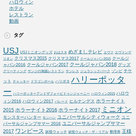
ハロウィン
ホテル
レストラン
動画
タグ
USJ
めざましテレビ
USJミニオングッズ
おはスタ
エヴァ
エヴァンゲ
クリスマス2015
クリスマス2017
クールジ
リオン
クールジャパン2015
クールジャパン2018
クールジャパン2017
ャパン2016
グッズ
チケ
ゾンビ
グリーティング
サンジの海賊レストラン
サンレス
ジュラシックパーク
ハリーポッタ
ット
ハリポタ
チャッキー
ドラゴンボール
ー
ハロウ
ハリーポッターアンドザフォービドゥンジャーニー
ハロウィン2015
ホラーナイト
ィン2016
ハロウィン2017
ヒルナンデス
パレード
ミニオン
ホラーナイト2016
ホラーナイト2017
2015
ユニバーサルシティウォーク
モンスターハンター
ユニ
モンハン
ユニバーサルジャンプサマー
バーサルジャンプサマー 2016
ワンピース
2017
王様
妖怪ウォッチ
整理券
妖怪ウォッチ・ザ・リアル