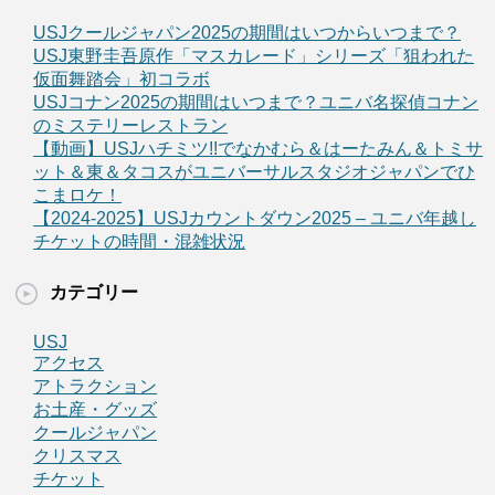
USJクールジャパン2025の期間はいつからいつまで？
USJ東野圭吾原作「マスカレード」シリーズ「狙われた
仮面舞踏会」初コラボ
USJコナン2025の期間はいつまで？ユニバ名探偵コナン
のミステリーレストラン
【動画】USJハチミツ!!でなかむら＆はーたみん＆トミサ
ット＆東＆タコスがユニバーサルスタジオジャパンでひ
こまロケ！
【2024-2025】USJカウントダウン2025 – ユニバ年越し
チケットの時間・混雑状況
カテゴリー
USJ
アクセス
アトラクション
お土産・グッズ
クールジャパン
クリスマス
チケット