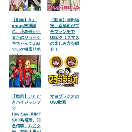
【動画】Aぇ!
【動画】岡田結
group末澤誠
実、斎藤司がプ
也、小島健がち
チブランチで
またのジョーシ
USUクリスマス
キちゃんでUSJ
の楽しみ方を紹
でロケ徹底リポ
介！
ート
【動画】いただ
マヨブラジオの
きハイジャンプ
USJ動画
で
Hey!Say!JUMP
の中島裕翔、知
念侑李、八乙女
光、有岡大貴が