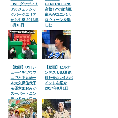
LIVE グッディ！
GENERATIONS
USJジュラシッ
高校TVで白濱亜
クパークエリア
嵐らがユニバハ
から中継 2016年
ロウィーンを楽
3月16日
しむ
【動画】USJシ
【動画】ヒルナ
ューイチツウマ
ンデス USJ夏絶
ニでと中丸雄一
対外せない4大ポ
＆大久保佳代子
イントを紹介
＆優木まおみが
2017年8月1日
スーパー・ニン
テンドー・ワー
ルドに