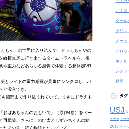
アトラ
お土産
クール
クリス
チケッ
ラえもん」の世界に入り込んで、ドラえもんやの
ハロウ
を縦横無尽に行き来するタイムトラベルを、視
ホテル
風や重力などあらゆる感覚で体験する超体感VR
レスト
像美とライドの重力感覚が見事にシンクロし、パ
動画
へと没入でき、
タグ
しても細部まで作り込まれていて、まさにドラえも
USJ
U
「おばあちゃんのおもいで」（原作4巻）をベー
エヴァ
エヴ
て再構築。さらに、のび太としずかちゃんの結
2017
クール
れたその先に続く物語となっている。