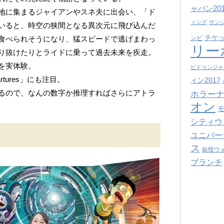
ャパン201
地に集まるジャイアンやスネ夫に出会い、「ド
ィング
サン
いると、時空の狭間となる異次元に飛び込んだ
チケ
食べられそうになり、猛スピードで逃げまわっ
ンビ
リー
り抜けたりとライドに乗って過去未来を疾走。
を実体験。
ビドゥンジャ
tures」にも注目。
ィン2017
るので、なんの数字か推理すればさらにアトラ
ホラーナ
オン
シティウ
ユニバー
ス
妖怪ウ
ブランチ