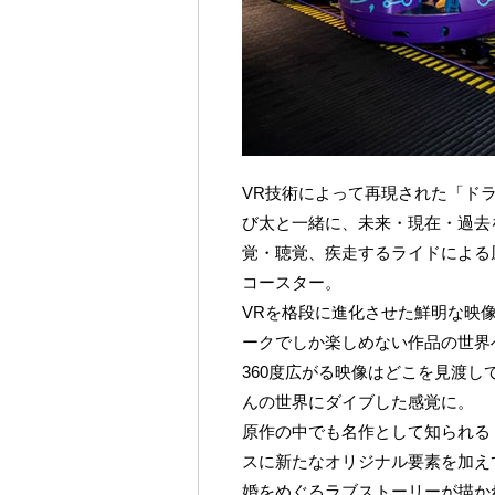
VR技術によって再現された「ド
び太と一緒に、未来・現在・過去
覚・聴覚、疾走するライドによる
コースター。
VRを格段に進化させた鮮明な映
ークでしか楽しめない作品の世界
360度広がる映像はどこを見渡
んの世界にダイブした感覚に。
原作の中でも名作として知られる
スに新たなオリジナル要素を加え
婚をめぐるラブストーリーが描か