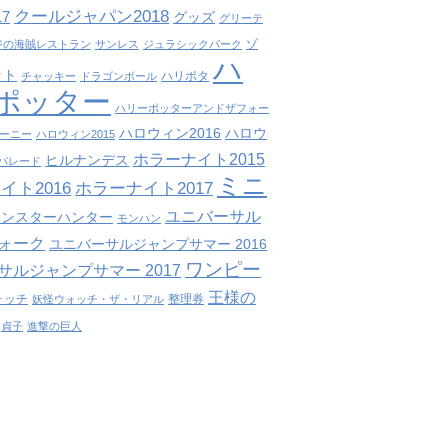
クールジャパン2018
7
グッズ
グリーテ
ゾ
ジの海賊レストラン
サンレス
ジュラシックパーク
ハ
ット
ハリポタ
チャッキー
ドラゴンボール
ポッター
ハリーポッターアンドザフォー
ハロウィン2016
ハロウ
ーニー
ハロウィン2015
ホラーナイト2015
ヒルナンデス
パレード
ミニ
イト2016
ホラーナイト2017
ユニバーサル
モンスターハンター
モンハン
ォーク
ユニバーサルジャンプサマー 2016
ワンピー
サルジャンプサマー 2017
王様の
ォッチ
整理券
妖怪ウォッチ・ザ・リアル
貞子
進撃の巨人