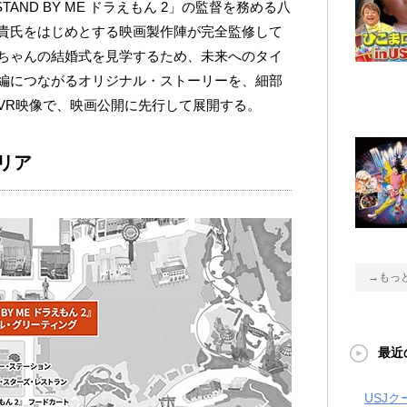
AND BY ME ドラえもん 2」の監督を務める八
貴氏をはじめとする映画製作陣が完全監修して
ちゃんの結婚式を見学するため、未来へのタイ
編につながるオリジナル・ストーリーを、細部
VR映像で、映画公開に先行して展開する。
エリア
→もっ
最近
USJ