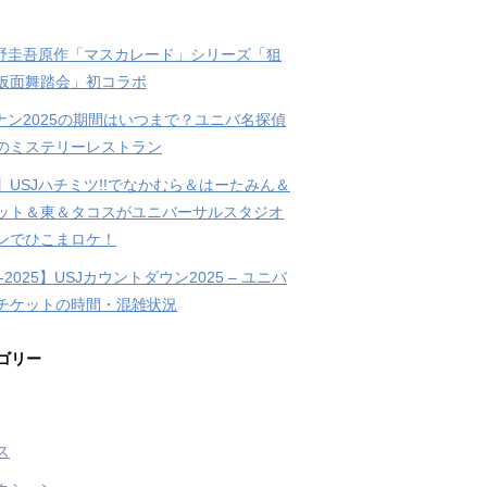
東野圭吾原作「マスカレード」シリーズ「狙
仮面舞踏会」初コラボ
コナン2025の期間はいつまで？ユニバ名探偵
のミステリーレストラン
】USJハチミツ!!でなかむら＆はーたみん＆
ット＆東＆タコスがユニバーサルスタジオ
ンでひこまロケ！
4-2025】USJカウントダウン2025 – ユニバ
チケットの時間・混雑状況
ゴリー
ス