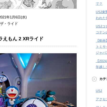
で？
USJ
021年1月6日(水)
われた
・ザ・ライド
USJ
コナン
ドラえもん 2 XRライド
【動画
トミサ
ジャパ
【202
年越し
カテ
USJ
アクセ