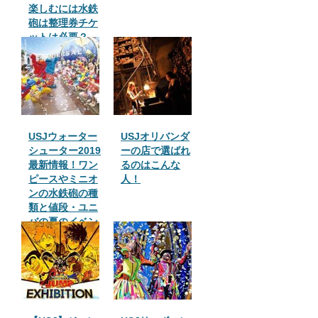
楽しむには水鉄
砲は整理券チケ
ットは必要？
USJウォーター
USJオリバンダ
シューター2019
ーの店で選ばれ
最新情報！ワン
るのはこんな
ピースやミニオ
人！
ンの水鉄砲の種
類と値段・ユニ
バの夏のイベン
トまとめ