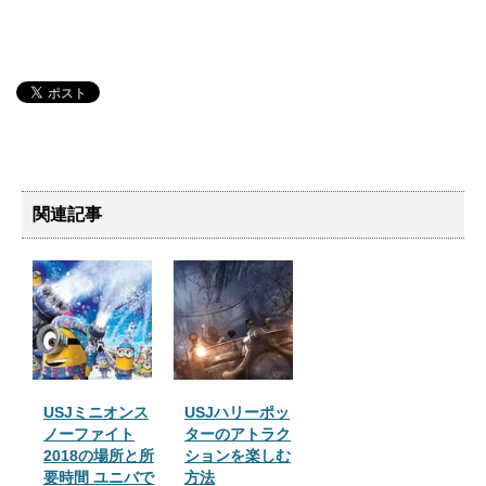
関連記事
USJミニオンス
USJハリーポッ
ノーファイト
ターのアトラク
2018の場所と所
ションを楽しむ
要時間 ユニバで
方法