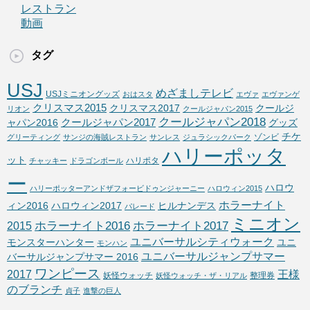
レストラン
動画
タグ
USJ
めざましテレビ
USJミニオングッズ
おはスタ
エヴァ
エヴァンゲ
クリスマス2015
クリスマス2017
クールジ
リオン
クールジャパン2015
クールジャパン2018
クールジャパン2017
ャパン2016
グッズ
チケ
ゾンビ
グリーティング
サンジの海賊レストラン
サンレス
ジュラシックパーク
ハリーポッタ
ット
ハリポタ
チャッキー
ドラゴンボール
ー
ハロウ
ハリーポッターアンドザフォービドゥンジャーニー
ハロウィン2015
ホラーナイト
ィン2016
ハロウィン2017
ヒルナンデス
パレード
ミニオン
ホラーナイト2016
ホラーナイト2017
2015
ユニバーサルシティウォーク
モンスターハンター
ユニ
モンハン
ユニバーサルジャンプサマー
バーサルジャンプサマー 2016
ワンピース
2017
王様
妖怪ウォッチ
整理券
妖怪ウォッチ・ザ・リアル
のブランチ
貞子
進撃の巨人