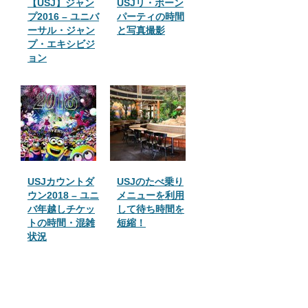
【USJ】ジャン
USJリ・ボーン
プ2016 – ユニバ
パーティの時間
ーサル・ジャン
と写真撮影
プ・エキシビジ
ョン
USJカウントダ
USJのたべ乗り
ウン2018 – ユニ
メニューを利用
バ年越しチケッ
して待ち時間を
トの時間・混雑
短縮！
状況