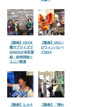
【動画】USJ火
【動画】USJハ
曜サプライズで
ロウィンパレー
DAIGOが本田望
ド2014
結・紗来姉妹と
ユニバ散策
【動画】ヒルナ
【動画】「帰れ