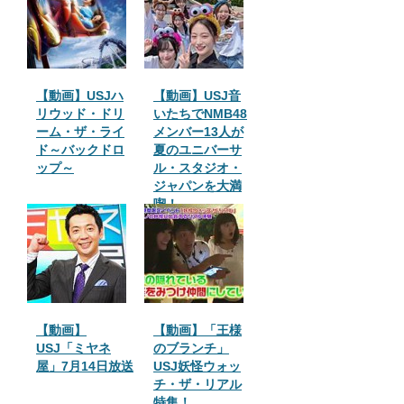
【動画】USJハ
【動画】USJ音
リウッド・ドリ
いたちでNMB48
ーム・ザ・ライ
メンバー13人が
ド～バックドロ
夏のユニバーサ
ップ～
ル・スタジオ・
ジャパンを大満
喫！
【動画】
【動画】「王様
USJ「ミヤネ
のブランチ」
屋」7月14日放送
USJ妖怪ウォッ
チ・ザ・リアル
特集！