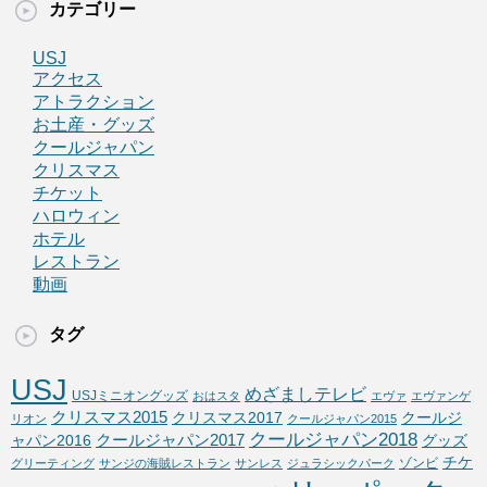
カテゴリー
USJ
アクセス
アトラクション
お土産・グッズ
クールジャパン
クリスマス
チケット
ハロウィン
ホテル
レストラン
動画
タグ
USJ
めざましテレビ
USJミニオングッズ
おはスタ
エヴァ
エヴァンゲ
クリスマス2015
クリスマス2017
クールジ
リオン
クールジャパン2015
クールジャパン2018
クールジャパン2017
ャパン2016
グッズ
チケ
ゾンビ
グリーティング
サンジの海賊レストラン
サンレス
ジュラシックパーク