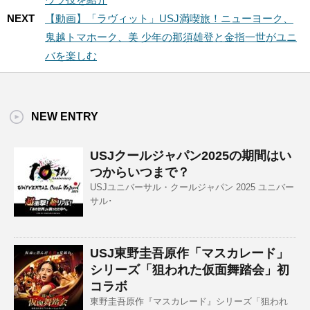
NEXT
【動画】「ラヴィット」USJ満喫旅！ニューヨーク、
鬼越トマホーク、美 少年の那須雄登と金指一世がユニ
バを楽しむ
NEW ENTRY
USJクールジャパン2025の期間はい
つからいつまで？
USJユニバーサル・クールジャパン 2025 ユニバー
サル･
USJ東野圭吾原作「マスカレード」
シリーズ「狙われた仮面舞踏会」初
コラボ
東野圭吾原作『マスカレード』シリーズ「狙われ