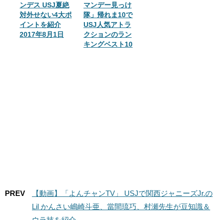
ンデス USJ夏絶
マンデー見っけ
対外せない4大ポ
隊」帰れま10で
イントを紹介
USJ人気アトラ
2017年8月1日
クションのラン
キングベスト10
PREV
【動画】「よんチャンTV」 USJで関西ジャニーズJr.の
Lil かんさい嶋崎斗亜、當間琉巧、村瀬先生が豆知識＆
ウラ技を紹介