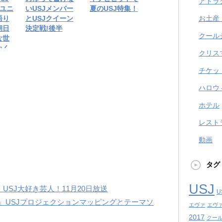
アトラ
がユニ
いUSJメンバー
夏のUSJ特集！
語り
とUSJクイーン
お土産
朝日
決定戦!後半
クール
な世
いく
クリス
チケッ
ハロウ
ホテル
レスト
動画
タグ
USJ
USJ大好き芸人！11月20日放送
U
AP」USJプロジェクションマッピングとテーマソ
エヴァ
エヴ
2017
クール