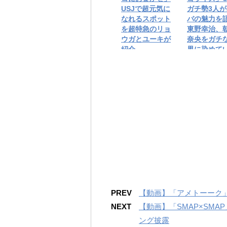
USJで超元気に
ガチ勢3人
なれるスポット
バの魅力を
を超特急のリョ
東野幸治、
ウガとユーキが
奈央をガチ
紹介
界に染めて
PREV
【動画】「アメトーーク」
NEXT
【動画】「SMAP×SM
ング披露