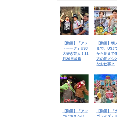
【動画】「アメ
【動画】朝
トーーク」USJ
まで。USJ
大好き芸人！11
から朝まで
月20日放送
方の朝メシ
なお仕事？
【動画】「アッ
【動画】「
コにおまかせ」
ゴライズ」U