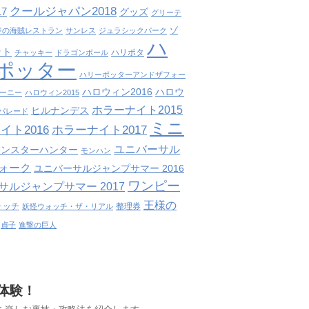
クールジャパン2018
7
グッズ
グリーテ
ゾ
ジの海賊レストラン
サンレス
ジュラシックパーク
ハ
ット
ハリポタ
チャッキー
ドラゴンボール
ポッター
ハリーポッターアンドザフォー
ハロウィン2016
ハロウ
ーニー
ハロウィン2015
ホラーナイト2015
ヒルナンデス
パレード
ミニ
イト2016
ホラーナイト2017
ユニバーサル
モンスターハンター
モンハン
ォーク
ユニバーサルジャンプサマー 2016
ワンピー
サルジャンプサマー 2017
王様の
ォッチ
整理券
妖怪ウォッチ・ザ・リアル
貞子
進撃の巨人
体験！