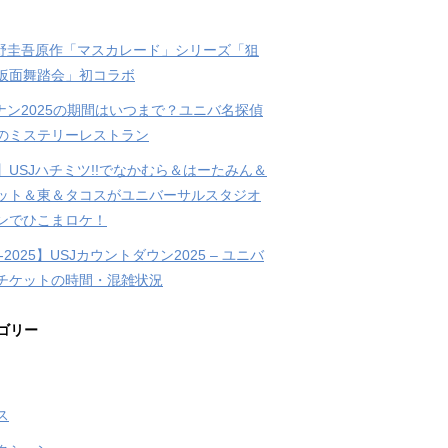
東野圭吾原作「マスカレード」シリーズ「狙
仮面舞踏会」初コラボ
コナン2025の期間はいつまで？ユニバ名探偵
のミステリーレストラン
】USJハチミツ!!でなかむら＆はーたみん＆
ット＆東＆タコスがユニバーサルスタジオ
ンでひこまロケ！
4-2025】USJカウントダウン2025 – ユニバ
チケットの時間・混雑状況
ゴリー
ス