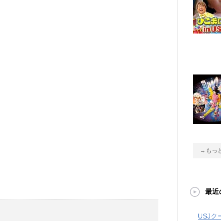
→もっ
最近
USJ