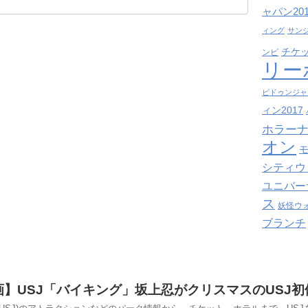
ャパン201
ィング
サン
チケ
ンビ
リー
ビドゥンジャ
ィン2017
ホラーナ
オン
シティウ
ユニバー
ス
妖怪ウ
ブランチ
画】USJ「バイキング」坂上忍がクリスマスのUSJ初