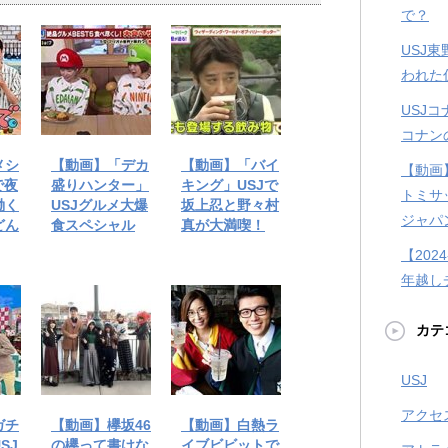
で？
USJ
われた
USJ
コナン
メシ
【動画】「デカ
【動画】「バイ
【動画
で夜
盛りハンター」
キング」USJで
トミサ
働く
USJグルメ大爆
坂上忍と野々村
ジャパ
どん
食スペシャル
真が大満喫！
【202
年越し
カテ
USJ
アクセ
ガチ
【動画】欅坂46
【動画】白熱ラ
SJ
の欅って書けな
イブビビットで