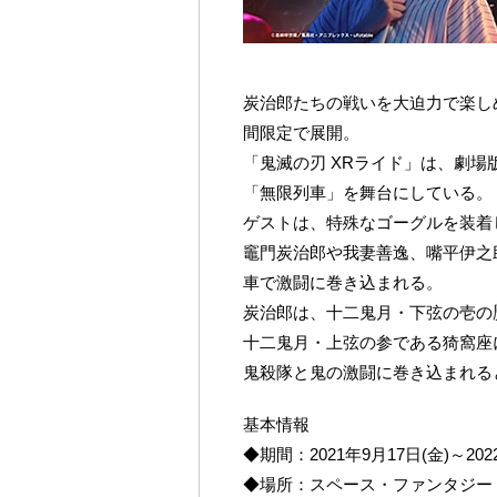
炭治郎たちの戦いを大迫力で楽し
間限定で展開。
「鬼滅の刃 XRライド」は、劇
「無限列車」を舞台にしている。
ゲストは、特殊なゴーグルを装着
竈門炭治郎や我妻善逸、嘴平伊之
車で激闘に巻き込まれる。
炭治郎は、十二鬼月・下弦の壱の
十二鬼月・上弦の参である猗窩座
鬼殺隊と鬼の激闘に巻き込まれる
基本情報
◆期間：2021年9月17日(金)～202
◆場所：スペース・ファンタジー