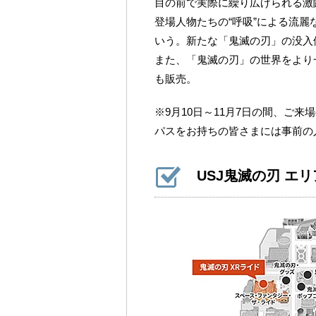
目の前で実際に繰り広げられる激
登場人物たちの“呼吸”による流
いう。新たな「鬼滅の刃」の没入
また、「鬼滅の刃」の世界をより
も販売。
※9月10日～11月7日の間、ご
パスをお持ちの皆さまには事前の
USJ鬼滅の刃 エ