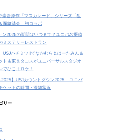
東野圭吾原作「マスカレード」シリーズ「狙
仮面舞踏会」初コラボ
コナン2025の期間はいつまで？ユニバ名探偵
のミステリーレストラン
】USJハチミツ!!でなかむら＆はーたみん＆
ット＆東＆タコスがユニバーサルスタジオ
ンでひこまロケ！
4-2025】USJカウントダウン2025 – ユニバ
チケットの時間・混雑状況
ゴリー
ス