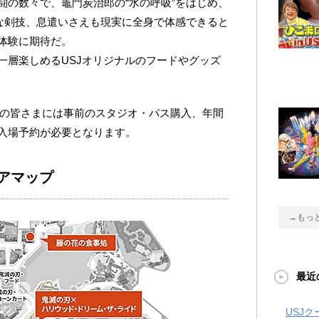
闘の数々で、竈門炭治郎の“水の呼吸”をはじめ、
麗な剣技、息遣いさえも現実に全身で体感できると
体験に期待だ。
一層楽しめるUSJオリジナルのフードやグッズ
来場の皆さまには事前のスタジオ・パス購入、年間
入場予約が必要となります。
リアマップ
→もっ
最近
USJ