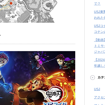
で？
USJ
われた
USJ
コナン
ド
【動画
トミサ
ジャパ
【202
年越し
カテ
USJ
アクセ