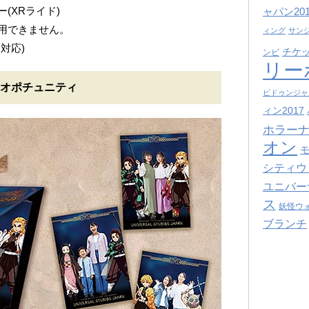
(XRライド)
ャパン201
利用できません。
ィング
サン
対応)
チケ
ンビ
リー
・オポチュニティ
ビドゥンジャ
ィン2017
ホラーナ
オン
シティウ
ユニバー
ス
妖怪ウ
ブランチ