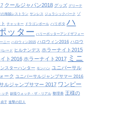
クールジャパン2018
7
グッズ
グリーテ
ゾ
ジの海賊レストラン
サンレス
ジュラシックパーク
ハ
ット
ハリポタ
チャッキー
ドラゴンボール
ポッター
ハリーポッターアンドザフォー
ハロウィン2016
ハロウ
ーニー
ハロウィン2015
ホラーナイト2015
ヒルナンデス
パレード
ミニ
イト2016
ホラーナイト2017
ユニバーサル
モンスターハンター
モンハン
ォーク
ユニバーサルジャンプサマー 2016
ワンピー
サルジャンプサマー 2017
王様の
ォッチ
整理券
妖怪ウォッチ・ザ・リアル
貞子
進撃の巨人