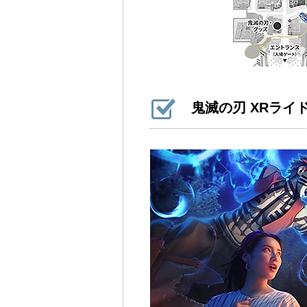
鬼滅の刃 XRライ