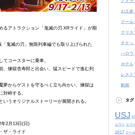
アトラ
お土産
クール
めるアトラクション「鬼滅の刃 XRライド」が期
クリス
チケッ
場版「鬼滅の刃」無限列車編でも取り上げられた
ハロウ
してコースターに乗車。
ホテル
助、煉獄杏寿郎と出会い、猛スピードで進む列
レスト
魘夢からゲストを守るべく立ち向かい、煉獄は
動画
に対峙する。
タグ
というオリジナルストーリーが展開される。
USJ
U
2年2月13日(日)
エヴァ
エヴ
・ザ・ライド
2017
クール