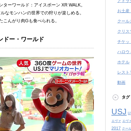
アトラ
ターワールド：アイスボーン XR WALK。
お土産
アルなモンハンの世界での狩りが楽しめる。
たこんがり肉Gも食べられる。
クール
クリス
ンドー・ワールド
チケッ
ハロウ
ホテル
レスト
動画
タグ
USJ
U
エヴァ
エヴ
2017
クール