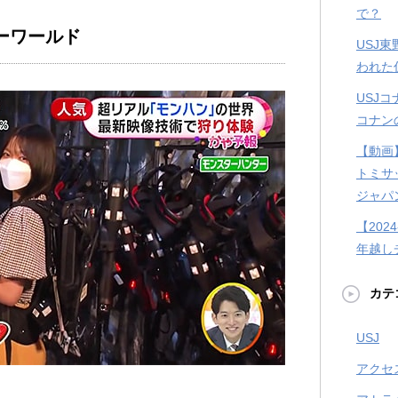
で？
ーワールド
USJ
われた
USJ
コナン
【動画
トミサ
ジャパ
【202
年越し
カテ
USJ
アクセ