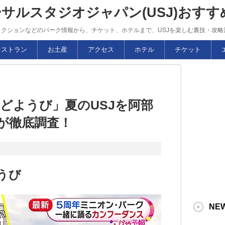
ーサルスタジオジャパン(USJ)おす
トラクションなどのパーク情報から、チケット、ホテルまで、USJを楽しむ裏技・攻
レストラン
お土産
アクセス
ホテル
チケット
どようび」夏のUSJを阿部
)が徹底調査！
うび
NE