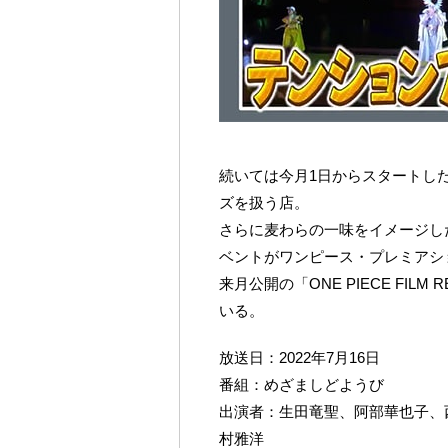
続いては今月1日からスタートし
ズを扱う店。
さらに麦わらの一味をイメージし
ベントがワンピース・プレミアショ
来月公開の「ONE PIECE FI
いる。
放送日：2022年7月16日
番組：めざましどようび
出演者：生田竜聖、阿部華也子、
村雅洋