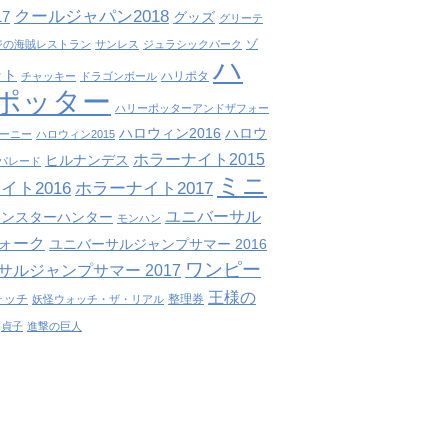
クールジャパン2018
7
グッズ
グリーテ
ゾ
ジの海賊レストラン
サンレス
ジュラシックパーク
ハ
ット
ハリポタ
チャッキー
ドラゴンボール
ポッター
ハリーポッターアンドザフォー
ハロウィン2016
ハロウ
ーニー
ハロウィン2015
ホラーナイト2015
ヒルナンデス
パレード
ミニ
イト2016
ホラーナイト2017
ユニバーサル
モンスターハンター
モンハン
ォーク
ユニバーサルジャンプサマー 2016
ワンピー
サルジャンプサマー 2017
王様の
ォッチ
整理券
妖怪ウォッチ・ザ・リアル
貞子
進撃の巨人