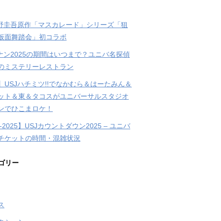
東野圭吾原作「マスカレード」シリーズ「狙
仮面舞踏会」初コラボ
コナン2025の期間はいつまで？ユニバ名探偵
のミステリーレストラン
】USJハチミツ!!でなかむら＆はーたみん＆
ット＆東＆タコスがユニバーサルスタジオ
ンでひこまロケ！
4-2025】USJカウントダウン2025 – ユニバ
チケットの時間・混雑状況
ゴリー
ス