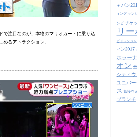
ャパン201
ィング
サン
チケ
ンビ
リー
ドで注目なのが、本物のマリオカートに乗り込
しめるアトラクション。
ビドゥンジャ
ィン2017
ホラーナ
オン
シティウ
ユニバー
ス
妖怪ウ
ブランチ