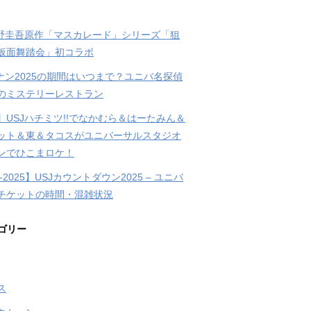
東野圭吾原作「マスカレード」シリーズ「狙
仮面舞踏会」初コラボ
コナン2025の期間はいつまで？ユニバ名探偵
のミステリーレストラン
】USJハチミツ!!でなかむら＆はーたみん＆
ット＆東＆タコスがユニバーサルスタジオ
ンでひこまロケ！
4-2025】USJカウントダウン2025 – ユニバ
チケットの時間・混雑状況
ゴリー
ス