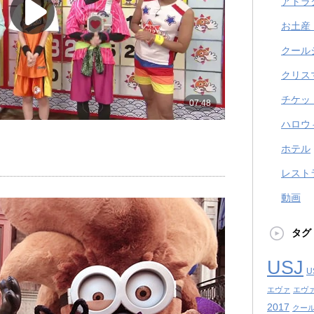
アトラ
お土産
クール
クリス
チケッ
ハロウ
ホテル
レスト
動画
タグ
USJ
U
エヴァ
エヴ
2017
クール