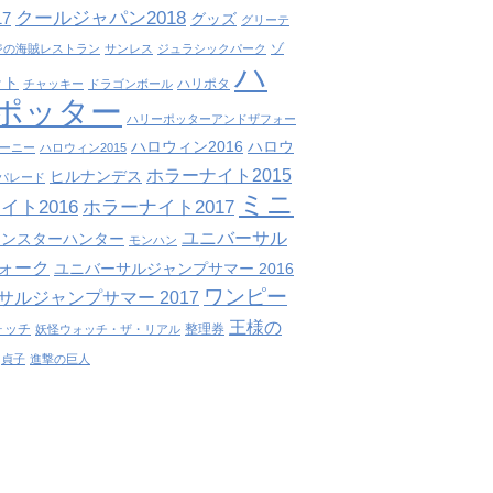
クールジャパン2018
7
グッズ
グリーテ
ゾ
ジの海賊レストラン
サンレス
ジュラシックパーク
ハ
ット
ハリポタ
チャッキー
ドラゴンボール
ポッター
ハリーポッターアンドザフォー
ハロウィン2016
ハロウ
ーニー
ハロウィン2015
ホラーナイト2015
ヒルナンデス
パレード
ミニ
イト2016
ホラーナイト2017
ユニバーサル
モンスターハンター
モンハン
ォーク
ユニバーサルジャンプサマー 2016
ワンピー
サルジャンプサマー 2017
王様の
ォッチ
整理券
妖怪ウォッチ・ザ・リアル
貞子
進撃の巨人