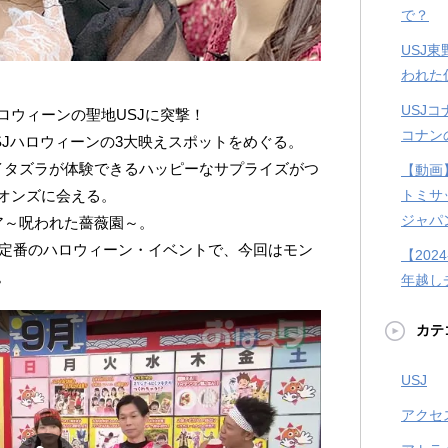
で？
USJ
われた
USJ
ロウィーンの聖地USJに突撃！
コナン
SJハロウィーンの3大映えスポットをめぐる。
イタズラが体験できるハッピーなサプライズがつ
【動画
オンズに会える。
トミサ
ジャパ
ア～呪われた薔薇園～。
j定番のハロウィーン・イベントで、今回はモン
【202
。
年越し
カテ
USJ
アクセ