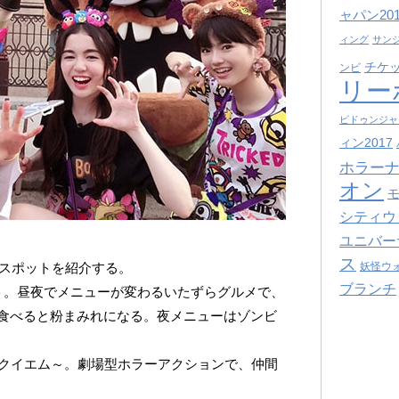
ャパン201
ィング
サン
チケ
ンビ
リー
ビドゥンジャ
ィン2017
ホラーナ
オン
シティウ
ユニバー
ス
トスポットを紹介する。
妖怪ウ
ブランチ
ト。昼夜でメニューが変わるいたずらグルメで、
食べると粉まみれになる。夜メニューはゾンビ
レクイエム～。劇場型ホラーアクションで、仲間