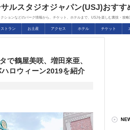
ーサルスタジオジャパン(USJ)おす
トラクションなどのパーク情報から、チケット、ホテルまで、USJを楽しむ裏技・攻
レストラン
お土産
アクセス
ホテル
チケット
スタで鶴屋美咲、増田來亜、
ハロウィーン2019を紹介
NE