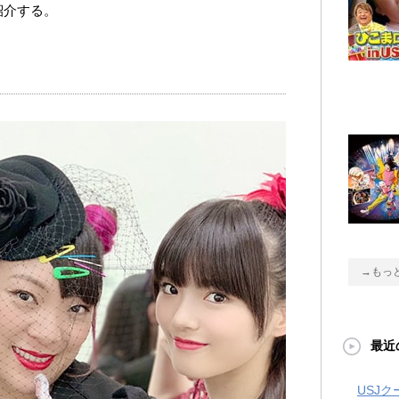
紹介する。
→もっ
最近
USJ