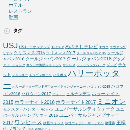
ホテル
レストラン
動画
タグ
USJ
めざましテレビ
USJミニオングッズ
おはスタ
エヴァ
エヴァンゲ
クリスマス2015
クリスマス2017
クールジ
リオン
クールジャパン2015
クールジャパン2018
クールジャパン2017
ャパン2016
グッズ
チケ
ゾンビ
グリーティング
サンジの海賊レストラン
サンレス
ジュラシックパーク
ハリーポッタ
ット
ハリポタ
チャッキー
ドラゴンボール
ー
ハロウ
ハリーポッターアンドザフォービドゥンジャーニー
ハロウィン2015
ホラーナイト
ィン2016
ハロウィン2017
ヒルナンデス
パレード
ミニオン
ホラーナイト2016
ホラーナイト2017
2015
ユニバーサルシティウォーク
モンスターハンター
ユニ
モンハン
ユニバーサルジャンプサマー
バーサルジャンプサマー 2016
ワンピース
2017
王様
妖怪ウォッチ
整理券
妖怪ウォッチ・ザ・リアル
のブランチ
貞子
進撃の巨人