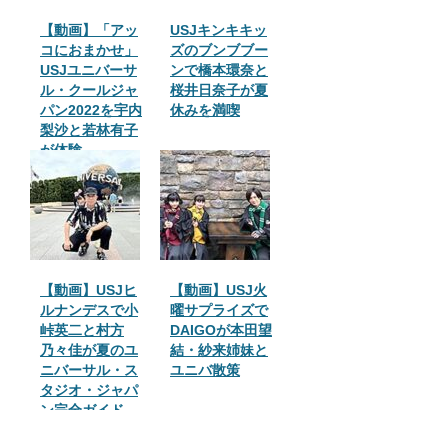
【動画】「アッ
USJキンキキッ
コにおまかせ」
ズのブンブブー
USJユニバーサ
ンで橋本環奈と
ル・クールジャ
桜井日奈子が夏
パン2022を宇内
休みを満喫
梨沙と若林有子
が体験
【動画】USJヒ
【動画】USJ火
ルナンデスで小
曜サプライズで
峠英二と村方
DAIGOが本田望
乃々佳が夏のユ
結・紗来姉妹と
ニバーサル・ス
ユニバ散策
タジオ・ジャパ
ン完全ガイド