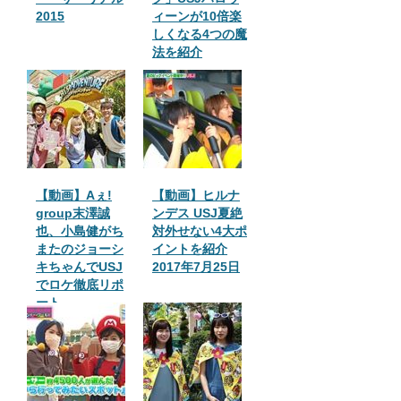
2015
ィーンが10倍楽
しくなる4つの魔
法を紹介
【動画】Aぇ!
【動画】ヒルナ
group末澤誠
ンデス USJ夏絶
也、小島健がち
対外せない4大ポ
またのジョーシ
イントを紹介
キちゃんでUSJ
2017年7月25日
でロケ徹底リポ
ート