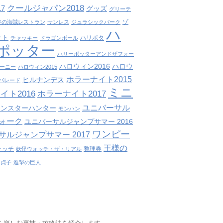
クールジャパン2018
7
グッズ
グリーテ
ゾ
ジの海賊レストラン
サンレス
ジュラシックパーク
ハ
ット
ハリポタ
チャッキー
ドラゴンボール
ポッター
ハリーポッターアンドザフォー
ハロウィン2016
ハロウ
ーニー
ハロウィン2015
ホラーナイト2015
ヒルナンデス
パレード
ミニ
イト2016
ホラーナイト2017
ユニバーサル
モンスターハンター
モンハン
ォーク
ユニバーサルジャンプサマー 2016
ワンピー
サルジャンプサマー 2017
王様の
ォッチ
整理券
妖怪ウォッチ・ザ・リアル
貞子
進撃の巨人
！