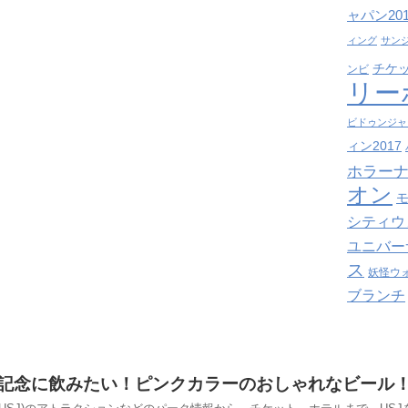
ャパン201
ィング
サン
チケ
ンビ
リー
ビドゥンジャ
ィン2017
ホラーナ
オン
シティウ
ユニバー
ス
妖怪ウ
ブランチ
記念に飲みたい！ピンクカラーのおしゃれなビール