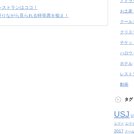
アトラ
レストランはココ！
お土産
座りながら見られる特等席を狙え！
クール
クリス
チケッ
ハロウ
ホテル
レスト
動画
タグ
USJ
U
エヴァ
エヴ
2017
クール