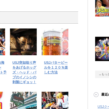
の海
USJ突如唸り声
USJバタービー
ン
をあげるホッグ
ルを１２０％楽
ット予
ズ・ヘッド・パ
しむ方法
→もっ
ブのイノシシの
剥製にギョッ！
最近
USJ