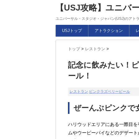
【USJ攻略】ユニバ
ユニバーサル・スタジオ・ジャパン(USJ)のア
USJトップ
アトラクション
トップ
>
レストラン
>
記念に飲みたい！
ール！
レストラン
ピンクラズベリービール
ぜーんぶピンクで
ハリウッドエリアにある一際目を
ムやウーピーパイなどのデザート