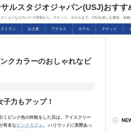
ーサルスタジオジャパン(USJ)おす
トラクションなどのパーク情報から、チケット、ホテルまで、USJを楽しむ裏技・攻
レストラン
お土産
アクセス
ホテル
チケット
ピンクカラーのおしゃれなビ
女子力もアップ！
引くピンク色の外観をした店は、アイスクリー
NE
が有名な
ピンクカフェ
。 ハリウッドに実際あっ