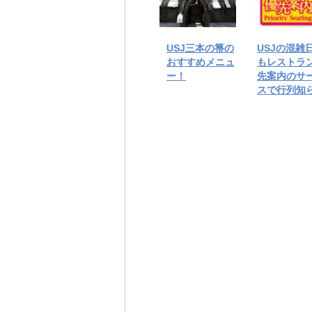
USJ三本の箒の
USJの混雑
おすすめメニュ
もレストラ
ー！
先案内のサ
スで行列知