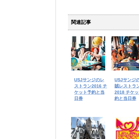
関連記事
USJサンジのレ
USJサンジ
ストラン2016 チ
賊レストラ
ケット予約と当
2018 チケ
日券
約と当日券