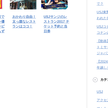
で？
USJ
日で
おかわり自由！
USJサンジのレ
われた
ン優
太っ腹なレスト
ストラン2017 チ
ービ
ランはココ！
ケット予約と当
USJ
らず
日券
コナン
【動画
トミサ
ジャパ
【202
年越し
カテ
USJ
アクセ