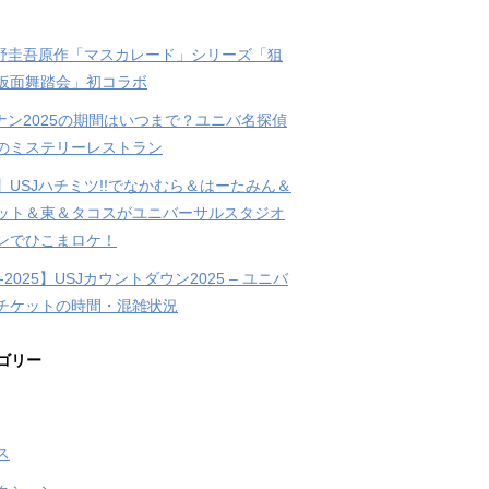
東野圭吾原作「マスカレード」シリーズ「狙
仮面舞踏会」初コラボ
コナン2025の期間はいつまで？ユニバ名探偵
のミステリーレストラン
】USJハチミツ!!でなかむら＆はーたみん＆
ット＆東＆タコスがユニバーサルスタジオ
ンでひこまロケ！
4-2025】USJカウントダウン2025 – ユニバ
チケットの時間・混雑状況
ゴリー
ス