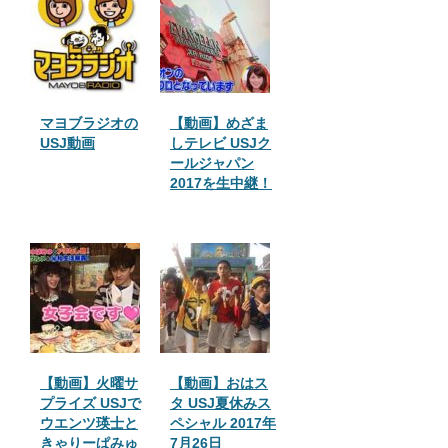
マヨブラジオの
【動画】めざま
USJ動画
しテレビ USJク
ールジャパン
2017を生中継！
【動画】火曜サ
【動画】おはス
プライズ USJで
タ USJ夏休みス
ウエンツ瑛士と
ペシャル 2017年
きゃりーぱみゅ
7月26日