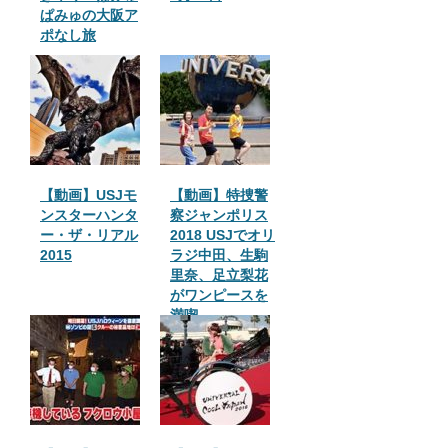
ぱみゅの大阪ア
ポなし旅
【動画】USJモ
【動画】特捜警
ンスターハンタ
察ジャンポリス
ー・ザ・リアル
2018 USJでオリ
2015
ラジ中田、生駒
里奈、足立梨花
がワンピースを
満喫