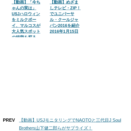
【動画】「今ち
【動画】めざま
ゃんの実は」
しテレビ・ZIP！
USJハロウィン
でユニバーサ
をミルクボー
ル・クールジャ
イ、マルコスが
パン2016を紹介
大人気スポット
2016年1月15日
の秘密を探る
PREV
【動画】USJモニタリングでNAOTOと三代目J Soul
Brothers山下健二郎らがサプライズ！