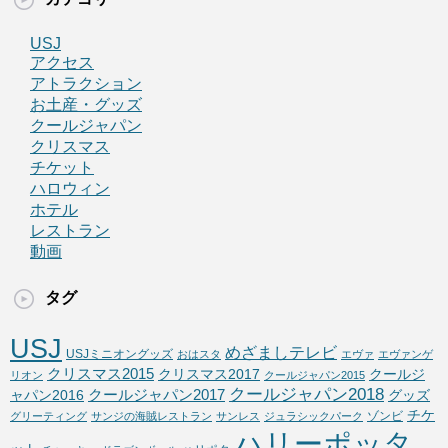
USJ
アクセス
アトラクション
お土産・グッズ
クールジャパン
クリスマス
チケット
ハロウィン
ホテル
レストラン
動画
タグ
USJ
めざましテレビ
USJミニオングッズ
おはスタ
エヴァ
エヴァンゲ
クリスマス2015
クリスマス2017
クールジ
リオン
クールジャパン2015
クールジャパン2018
クールジャパン2017
ャパン2016
グッズ
チケ
ゾンビ
グリーティング
サンジの海賊レストラン
サンレス
ジュラシックパーク
ハリーポッタ