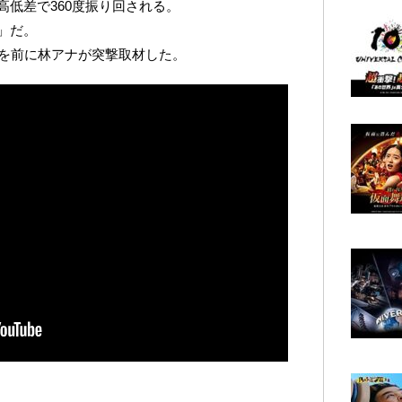
低差で360度振り回される。
」だ。
ンを前に林アナが突撃取材した。