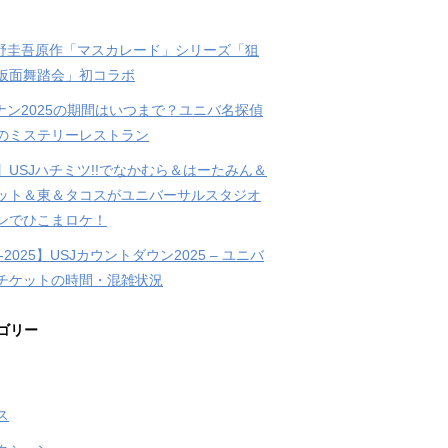
東野圭吾原作「マスカレード」シリーズ「狙
仮面舞踏会」初コラボ
コナン2025の期間はいつまで？ユニバ名探偵
のミステリーレストラン
】USJハチミツ!!でなかむら＆はーたみん＆
ット＆東＆タコスがユニバーサルスタジオ
ンでひこまロケ！
4-2025】USJカウントダウン2025 – ユニバ
チケットの時間・混雑状況
ゴリー
ス