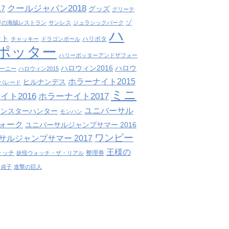
クールジャパン2018
7
グッズ
グリーテ
ゾ
ジの海賊レストラン
サンレス
ジュラシックパーク
ハ
ット
ハリポタ
チャッキー
ドラゴンボール
ポッター
ハリーポッターアンドザフォー
ハロウィン2016
ハロウ
ーニー
ハロウィン2015
ホラーナイト2015
ヒルナンデス
パレード
ミニ
イト2016
ホラーナイト2017
ユニバーサル
モンスターハンター
モンハン
ォーク
ユニバーサルジャンプサマー 2016
ワンピー
サルジャンプサマー 2017
王様の
ォッチ
整理券
妖怪ウォッチ・ザ・リアル
貞子
進撃の巨人