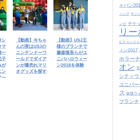
ャパン201
ィング
サン
チケ
ンビ
リー
Jシ
【動画】今ちゃ
【動画】USJ王
ビドゥンジャ
ウマ
んの実はUSJの
様のブランチで
ィン2017
雄一
ニンテンドーワ
藤森慎吾らがユ
ホラーナ
代子
ールドでダイア
ニバハロウィー
みが
ンが爆売れマリ
ン2018を体験
オン
ニン
オグッズを探す
シティウ
ワー
ユニバー
ス
妖怪ウ
ブランチ