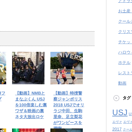
アトラ
お土産
クール
クリス
チケッ
ハロウ
ホテル
レスト
動画
Jフ
【動画】NMBと
【動画】特捜警
タグ
ブ
まなぶくん USJ
察ジャンポリス
を100倍楽しむ裏
2018 USJでオリ
USJ
ワザ＆映画の裏
ラジ中田、生駒
U
ネタ大放出ロケ
里奈、足立梨花
エヴァ
エヴ
がワンピースを
満喫
2017
クール