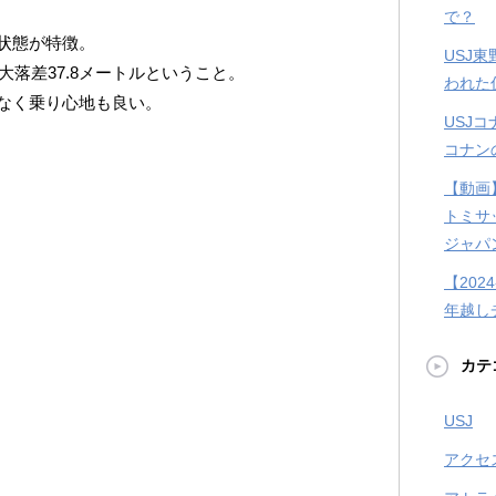
で？
状態が特徴。
USJ
大落差37.8メートルということ。
われた
なく乗り心地も良い。
USJ
コナン
【動画
トミサ
ジャパ
【202
年越し
カテ
USJ
アクセ