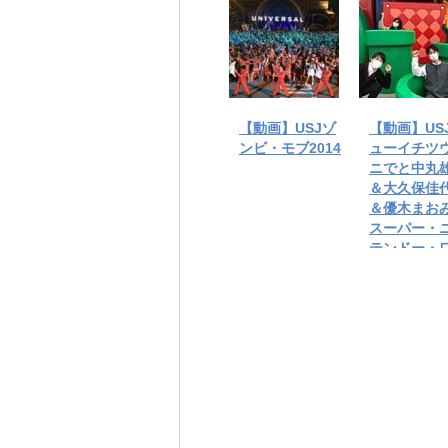
【動画】USJゾ
【動画】US
ンビ・モブ2014
ューイチツ
ニでと中丸
＆大久保佳
＆優木まお
スーパー・
テンドー・
ルドに