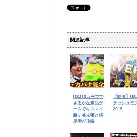
関連記事
USJ10万円でで
【動画】US
きるかな景品ゲ
ラッシュモ
ームでキスマイ
2015
藤ヶ谷太輔と横
尾渉が攻略