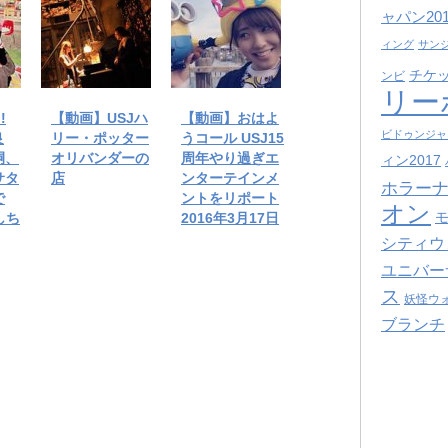
ャパン201
ィング
サン
チケ
ンビ
リー
!
【動画】USJハ
【動画】おはよ
ビドゥンジャ
良
リー・ポッター
うコール USJ15
嗣、
オリバンダーの
周年やり過ぎエ
ィン2017
サタ
店
ンターテインメ
ホラーナ
で
ントをリポート
オン
しち
2016年3月17日
シティウ
ユニバー
ス
妖怪ウ
ブランチ