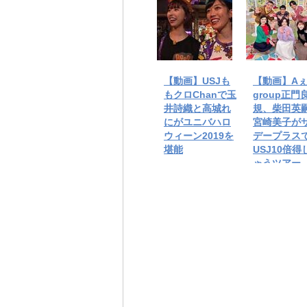
【動画】USJも
【動画】Aぇ
もクロChanで玉
group正門
井詩織と高城れ
規、柴田英
にがユニバハロ
宮崎美子が
ウィーン2019を
デープラス
堪能
USJ10倍得
ゃうツアー