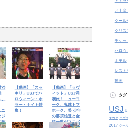
アトラ
お土産
クール
クリス
チケッ
ハロウ
ホテル
レスト
動画
村沙
【動画】「スッ
【動画】「ラヴ
結
キリ」USJでハ
ィット」USJ満
タグ
キ、
ロウィーン・ホ
喫旅！ニューヨ
ラー・ナイト特
ーク、鬼越トマ
USJ
ユニ
集！
ホーク、美 少年
U
タジ
の那須雄登と金
エヴァ
エヴ
の旅
指一世がユニバ
2017
クール
を楽しむ