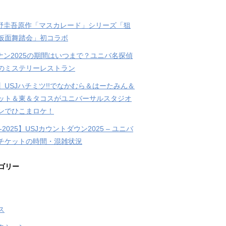
東野圭吾原作「マスカレード」シリーズ「狙
仮面舞踏会」初コラボ
コナン2025の期間はいつまで？ユニバ名探偵
のミステリーレストラン
】USJハチミツ!!でなかむら＆はーたみん＆
ット＆東＆タコスがユニバーサルスタジオ
ンでひこまロケ！
4-2025】USJカウントダウン2025 – ユニバ
チケットの時間・混雑状況
ゴリー
ス