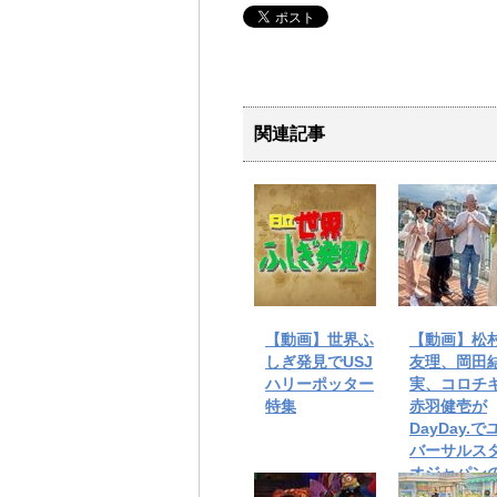
関連記事
【動画】世界ふ
【動画】松
しぎ発見でUSJ
友理、岡田
ハリーポッター
実、コロチ
特集
赤羽健壱が
DayDay.で
バーサルス
オジャパン