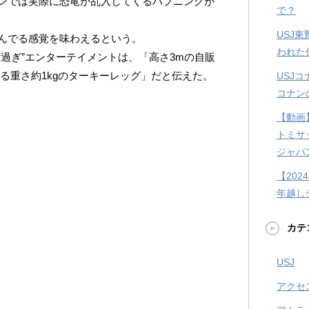
ンでは実際に恐竜が乱入してくるハプニングが
で？
USJ
んでる感覚を味わえるという。
われた
過ぎ”エンターテイメントは、「高さ3mの自販
る重さ約1kgのターキーレッグ」だと伝えた。
USJ
コナン
【動画
トミサ
ジャパ
【202
年越し
カテ
USJ
アクセ