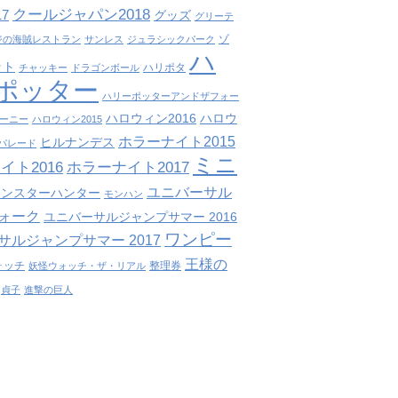
クールジャパン2018
7
グッズ
グリーテ
ゾ
ジの海賊レストラン
サンレス
ジュラシックパーク
ハ
ット
ハリポタ
チャッキー
ドラゴンボール
ポッター
ハリーポッターアンドザフォー
ハロウィン2016
ハロウ
ーニー
ハロウィン2015
ホラーナイト2015
ヒルナンデス
パレード
ミニ
イト2016
ホラーナイト2017
ユニバーサル
モンスターハンター
モンハン
ォーク
ユニバーサルジャンプサマー 2016
ワンピー
サルジャンプサマー 2017
王様の
ォッチ
整理券
妖怪ウォッチ・ザ・リアル
貞子
進撃の巨人