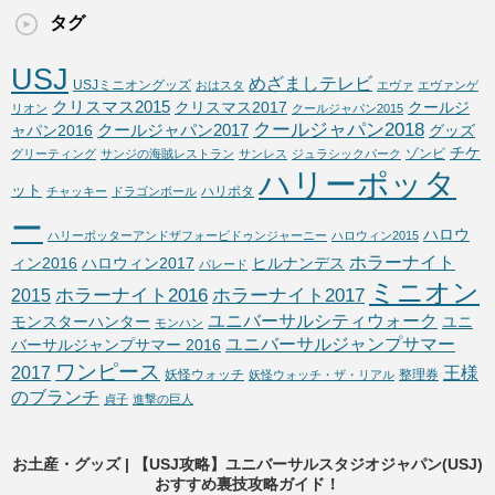
タグ
USJ
めざましテレビ
USJミニオングッズ
おはスタ
エヴァ
エヴァンゲ
クリスマス2015
クリスマス2017
クールジ
リオン
クールジャパン2015
クールジャパン2018
クールジャパン2017
ャパン2016
グッズ
チケ
ゾンビ
グリーティング
サンジの海賊レストラン
サンレス
ジュラシックパーク
ハリーポッタ
ット
ハリポタ
チャッキー
ドラゴンボール
ー
ハロウ
ハリーポッターアンドザフォービドゥンジャーニー
ハロウィン2015
ホラーナイト
ィン2016
ハロウィン2017
ヒルナンデス
パレード
ミニオン
ホラーナイト2016
ホラーナイト2017
2015
ユニバーサルシティウォーク
モンスターハンター
ユニ
モンハン
ユニバーサルジャンプサマー
バーサルジャンプサマー 2016
ワンピース
2017
王様
妖怪ウォッチ
整理券
妖怪ウォッチ・ザ・リアル
のブランチ
貞子
進撃の巨人
お土産・グッズ | 【USJ攻略】ユニバーサルスタジオジャパン(USJ)
おすすめ裏技攻略ガイド！