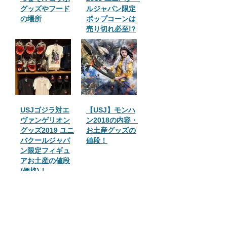
グッズやフード
ルジャパン限定
の場所
ポップコーンは
売り切れ必至!?
USJゴジラ対エ
【USJ】モンハ
ヴァンゲリオン
ン2018の内容・
グッズ2019 ユニ
お土産グッズの
バクールジャパ
値段！
ン限定フィギュ
アお土産の値段
(価格)！