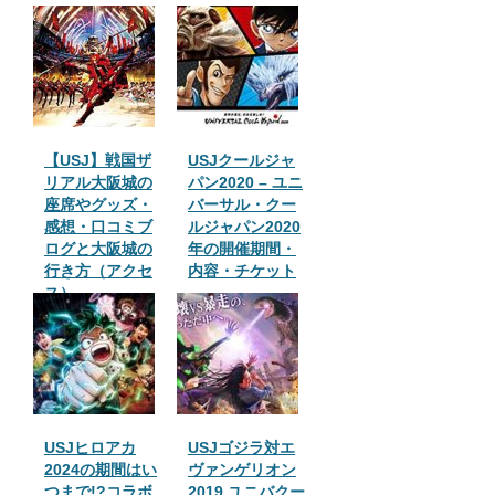
【USJ】戦国ザ
USJクールジャ
リアル大阪城の
パン2020 – ユニ
座席やグッズ・
バーサル・クー
感想・口コミブ
ルジャパン2020
ログと大阪城の
年の開催期間・
行き方（アクセ
内容・チケット
ス）
USJヒロアカ
USJゴジラ対エ
2024の期間はい
ヴァンゲリオン
つまで!?コラボ
2019 ユニバクー