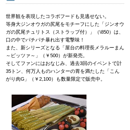
世界観を表現したコラボフードも見逃せない。
等身大ジンオウガの尻尾をモチーフにした「ジンオウ
ガの尻尾チュリトス（ストラップ付）」（\850）は、
口の中でパチパチ暴れ出す電撃味！
また、新シリーズとなる「屋台の料理長メラルーまん
～ピッツァ～」（￥500）が新発売。
そしてファンにはおなじみ、過去3回のイベントで計
35トン、何万人ものハンターの胃を満たした「こん
がり肉G」（￥2,100）も数量限定で販売中。