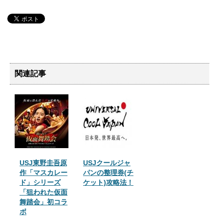
関連記事
USJ東野圭吾原
USJクールジャ
作「マスカレー
パンの整理券(チ
ド」シリーズ
ケット)攻略法！
「狙われた仮面
舞踏会」初コラ
ボ