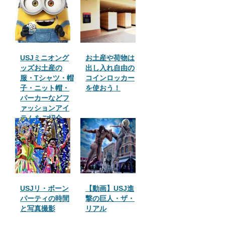
USJミニオング
お土産や荷物は
ッズお土産の
出し入れ自由の
服・Tシャツ・帽
コインロッカー
子・ニット帽・
を使おう！
パーカーなどフ
ァッションアイ
テムをご紹介
USJリ・ボーン
【動画】USJ進
パーティの時間
撃の巨人・ザ・
と写真撮影
リアル