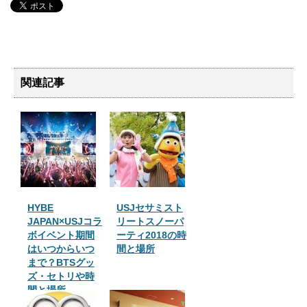
関連記事
HYBE
USJセサミスト
JAPAN×USJコラ
リートスノーパ
ボイベント期間
ーティ2018の時
はいつからいつ
間と場所
まで？BTSグッ
ズ・セトリや時
間と場所