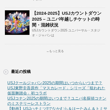
【2024-2025】USJカウントダウン
2025 – ユニバ年越しチケットの時
間・混雑状況
USJカウントダウン2025 ユニバーサル・スタジ
オ・ジャパンは
→もっと見る
最近の投稿
USJクールジャパン2025の期間はいつからいつまで？
USJ東野圭吾原作「マスカレード」シリーズ「狙われた
仮面舞踏会」初コラボ
USJコナン2025の期間はいつまで？ユニバ名探偵コナン
のミステリーレストラン
【動画】USJハチミツ!!でなかむら＆はーたみん＆トミサ