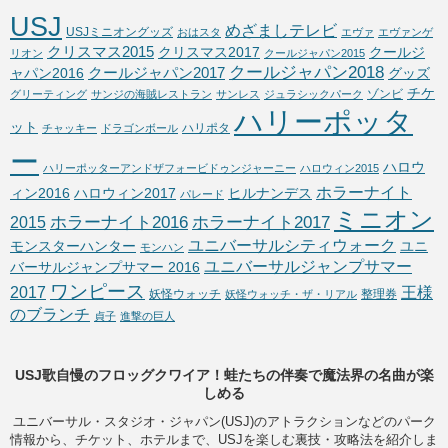
USJ
めざましテレビ
USJミニオングッズ
おはスタ
エヴァ
エヴァンゲ
クリスマス2015
クリスマス2017
クールジ
リオン
クールジャパン2015
クールジャパン2018
クールジャパン2017
ャパン2016
グッズ
チケ
ゾンビ
グリーティング
サンジの海賊レストラン
サンレス
ジュラシックパーク
ハリーポッタ
ット
ハリポタ
チャッキー
ドラゴンボール
ー
ハロウ
ハリーポッターアンドザフォービドゥンジャーニー
ハロウィン2015
ホラーナイト
ィン2016
ハロウィン2017
ヒルナンデス
パレード
ミニオン
ホラーナイト2016
ホラーナイト2017
2015
ユニバーサルシティウォーク
モンスターハンター
ユニ
モンハン
ユニバーサルジャンプサマー
バーサルジャンプサマー 2016
ワンピース
2017
王様
妖怪ウォッチ
整理券
妖怪ウォッチ・ザ・リアル
のブランチ
貞子
進撃の巨人
USJ歌自慢のフロッグクワイア！蛙たちの伴奏で魔法界の名曲が楽
しめる
ユニバーサル・スタジオ・ジャパン(USJ)のアトラクションなどのパーク
情報から、チケット、ホテルまで、USJを楽しむ裏技・攻略法を紹介しま