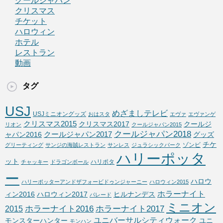
クールジャパン
クリスマス
チケット
ハロウィン
ホテル
レストラン
動画
タグ
USJ
めざましテレビ
USJミニオングッズ
おはスタ
エヴァ
エヴァンゲ
クリスマス2015
クリスマス2017
クールジ
リオン
クールジャパン2015
クールジャパン2018
クールジャパン2017
ャパン2016
グッズ
チケ
ゾンビ
グリーティング
サンジの海賊レストラン
サンレス
ジュラシックパーク
ハリーポッタ
ット
ハリポタ
チャッキー
ドラゴンボール
ー
ハロウ
ハリーポッターアンドザフォービドゥンジャーニー
ハロウィン2015
ホラーナイト
ィン2016
ハロウィン2017
ヒルナンデス
パレード
ミニオン
ホラーナイト2016
ホラーナイト2017
2015
ユニバーサルシティウォーク
モンスターハンター
ユニ
モンハン