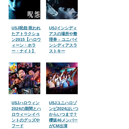
USJ呪怨 呪われ
USJインシディ
たアトラクショ
アスの場所や整
ン2015【ハロウ
理券 – ユニバイ
ィーン・ホラ
ンシディアスラ
ー・ナイト】
ストキー
USJハロウィン
USJユニハロゾ
2024の期間とハ
ンビ2024はいつ
ロウィーンイベ
からいつまで？
ントのグッズや
櫻坂46メンバー
フード
がCM出演