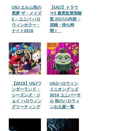
USJ エルム街の
【USJ】トラウ
悪夢 ザ・メイズ
マ3 最悪監禁実験
2 – ユニバ ハロ
室 2017の内容・
ウィンホラー・
混雑・待ち時
ナイト2016
間！
【2019】USJワ
USJハロウィン
ンダーランド・
ミニオングッズ
シーズンズ・ジ
2018 ユニバーサ
ョイ ハロウィン
ル 秋のハロウィ
グリーティング
ンお土産一覧